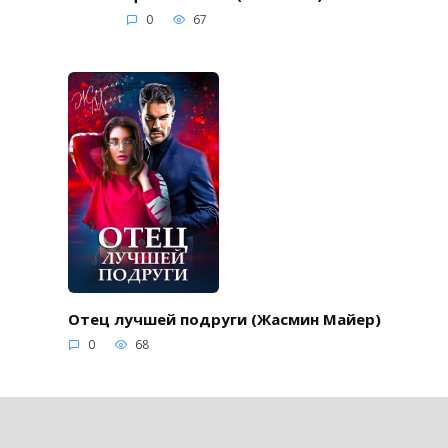
0
67
Отец лучшей подруги (Жасмин Майер)
0
68