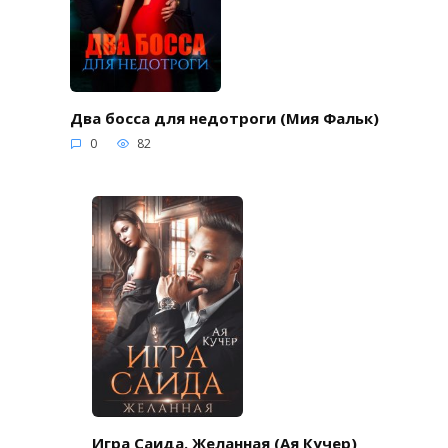
Два босса для недотроги (Мия Фальк)
0
82
Игра Саида. Желанная (Ая Кучер)