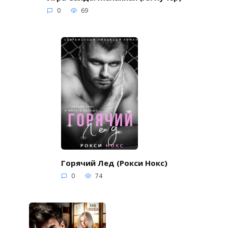
0
69
Горячий Лед (Рокси Нокс)
0
74