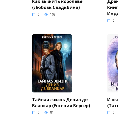
Как выжить королеве
Драк
(Любовь Свадьбина)
Книг
Инд
0
103
0
Тайная жизнь Дениз де
И вы
Бланкар (Евгения Бергер)
(Тат
0
81
0