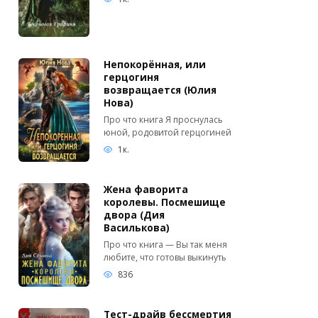
Непокорённая, или
герцогиня
возвращается (Юлия
Нова)
Про что книга Я проснулась
юной, родовитой герцогиней
1к.
Жена фаворита
королевы. Посмешище
двора (Дия
Василькова)
Про что книга — Вы так меня
любите, что готовы выкинуть
836
Тест-драйв бессмертия