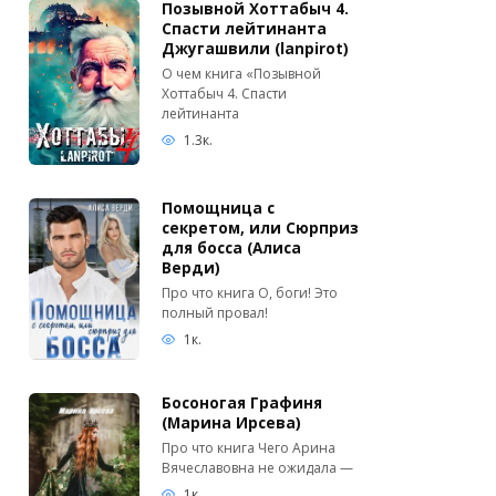
Позывной Хоттабыч 4.
Спасти лейтинанта
Джугашвили (lanpirot)
О чем книга «Позывной
Хоттабыч 4. Спасти
лейтинанта
1.3к.
Помощница с
секретом, или Сюрприз
для босса (Алиса
Верди)
Про что книга О, боги! Это
полный провал!
1к.
Босоногая Графиня
(Марина Ирсева)
Про что книга Чего Арина
Вячеславовна не ожидала —
1к.