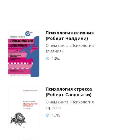
Психология влияния
(Роберт Чалдини)
О чем книга «Психология
влияния»
1.8к.
Психология стресса
(Роберт Сапольски)
О чем книга «Психология
стресса»
1.7к.