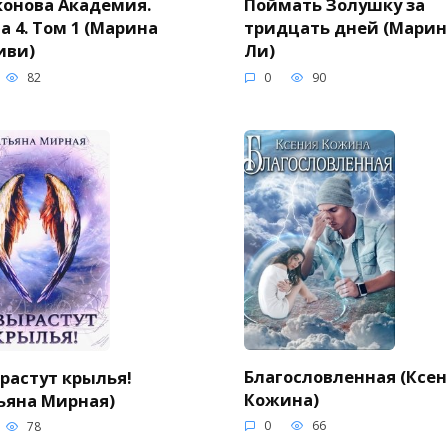
онова Академия.
Поймать Золушку за
а 4. Том 1 (Марина
тридцать дней (Марин
иви)
Ли)
82
0
90
Благословленная (Ксе
растут крылья!
Кожина)
ьяна Мирная)
0
66
78