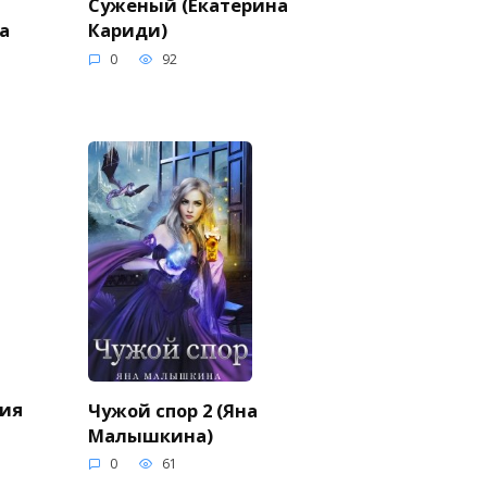
Суженый (Екатерина
а
Кариди)
0
92
ния
Чужой спор 2 (Яна
Малышкина)
0
61