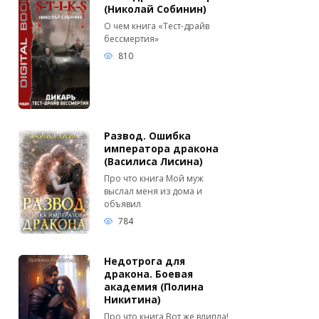
(Николай Собинин)
О чем книга «Тест-драйв
бессмертия»
810
Развод. Ошибка
императора дракона
(Василиса Лисина)
Про что книга Мой муж
выслал меня из дома и
объявил
784
Недотрога для
дракона. Боевая
академия (Полина
Никитина)
Про что книга Вот же влипла!