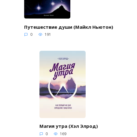
Путешествие души (Майкл Ньютон)
0
191
Магия утра (Хэл Элрод)
0
169