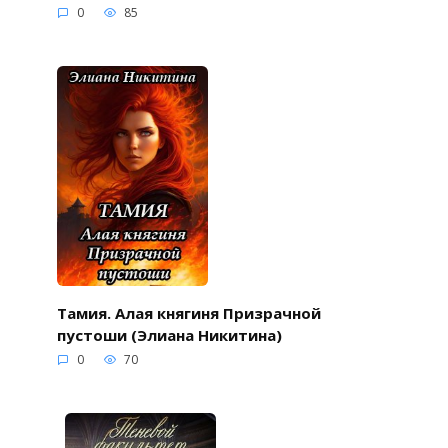
0
85
Тамия. Алая княгиня Призрачной
пустоши (Элиана Никитина)
0
70