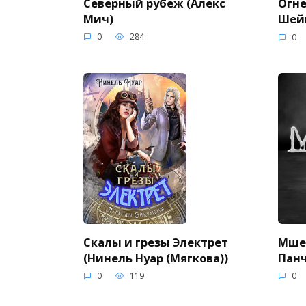
Северный рубеж (Алекс
Огне
Мич)
Шей
0
284
0
Скалы и грезы Электрет
Мшел
(Нинель Нуар (Мягкова))
Панч
0
119
0