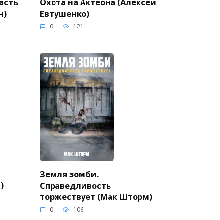
Охота на Актеона (Алексей
асть
Евтушенко)
н)
0
121
Земля зомби.
)
Справедливость
торжествует (Мак Шторм)
0
106