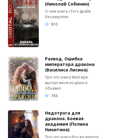
(Николай Собинин)
О чем книга «Тест-драйв
бессмертия»
810
Развод. Ошибка
императора дракона
(Василиса Лисина)
Про что книга Мой муж
выслал меня из дома и
объявил
784
Недотрога для
дракона. Боевая
академия (Полина
Никитина)
Про что книга Вот же влипла!