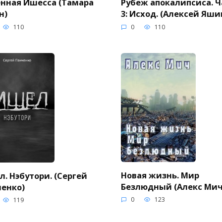
нная Ишесса (Тамара
Рубеж апокалипсиса. Ч
н)
3: Исход. (Алексей Яши
110
0
110
Новая жизнь. Мир
. Нэбутори. (Сергей
Безлюдный (Алекс Мич
енко)
0
123
119