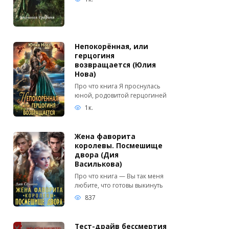
Непокорённая, или
герцогиня
возвращается (Юлия
Нова)
Про что книга Я проснулась
юной, родовитой герцогиней
1к.
Жена фаворита
королевы. Посмешище
двора (Дия
Василькова)
Про что книга — Вы так меня
любите, что готовы выкинуть
837
Тест-драйв бессмертия