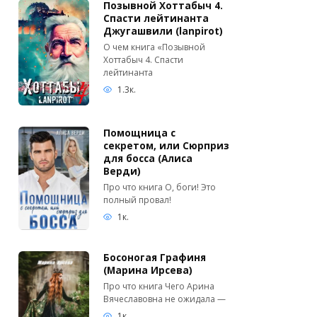
Позывной Хоттабыч 4.
Спасти лейтинанта
Джугашвили (lanpirot)
О чем книга «Позывной
Хоттабыч 4. Спасти
лейтинанта
1.3к.
Помощница с
секретом, или Сюрприз
для босса (Алиса
Верди)
Про что книга О, боги! Это
полный провал!
1к.
Босоногая Графиня
(Марина Ирсева)
Про что книга Чего Арина
Вячеславовна не ожидала —
1к.