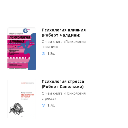
Психология влияния
(Роберт Чалдини)
О чем книга «Психология
влияния»
1.8к.
Психология стресса
(Роберт Сапольски)
О чем книга «Психология
стресса»
1.7к.