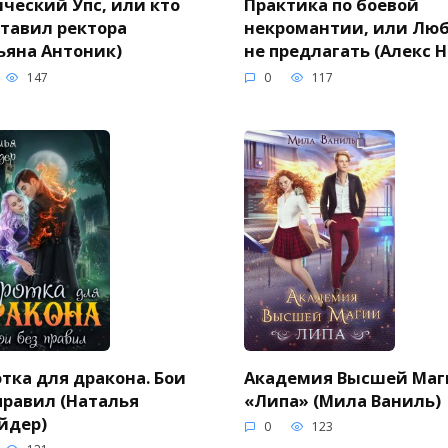
ческий Упс, или кто
Практика по боевой
тавил ректора
некромантии, или Лю
ьяна Антоник)
не предлагать (Алекс Н
147
0
117
тка для дракона. Бои
Академия Высшей Маг
правил (Наталья
«Липа» (Мила Ваниль)
йдер)
0
123