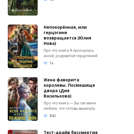
Непокорённая, или
герцогиня
возвращается (Юлия
Нова)
Про что книга Я проснулась
юной, родовитой герцогиней
1к.
Жена фаворита
королевы. Посмешище
двора (Дия
Василькова)
Про что книга — Вы так меня
любите, что готовы выкинуть
842
Тест-драйв бессмертия