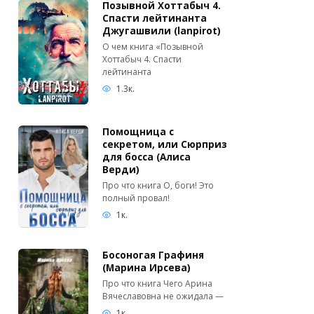
Позывной Хоттабыч 4.
Спасти лейтинанта
Джугашвили (lanpirot)
О чем книга «Позывной
Хоттабыч 4. Спасти
лейтинанта
1.3к.
Помощница с
секретом, или Сюрприз
для босса (Алиса
Верди)
Про что книга О, боги! Это
полный провал!
1к.
Босоногая Графиня
(Марина Ирсева)
Про что книга Чего Арина
Вячеславовна не ожидала —
1к.