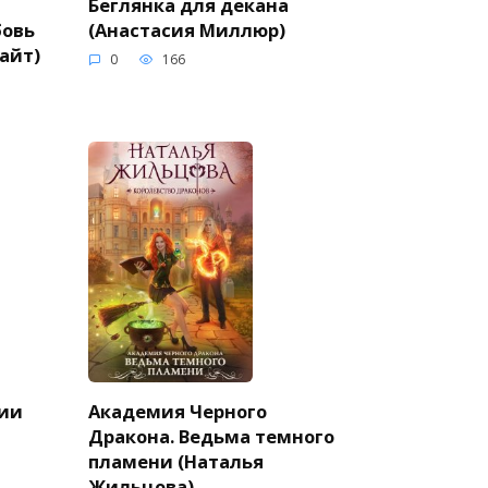
Беглянка для декана
бовь
(Анастасия Миллюр)
айт)
0
166
ии
Академия Черного
Дракона. Ведьма темного
пламени (Наталья
Жильцова)