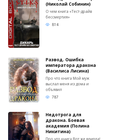
(Николай Собинин)
О чем книга «Тест-драйв
бессмертия»
814
Развод. Ошибка
императора дракона
(Василиса Лисина)
Про что книга Мой муж
выслал меня из дома и
объявил
787
Недотрога для
дракона. Боевая
академия (Полина
Никитина)
Про что книга Вот же влипла!