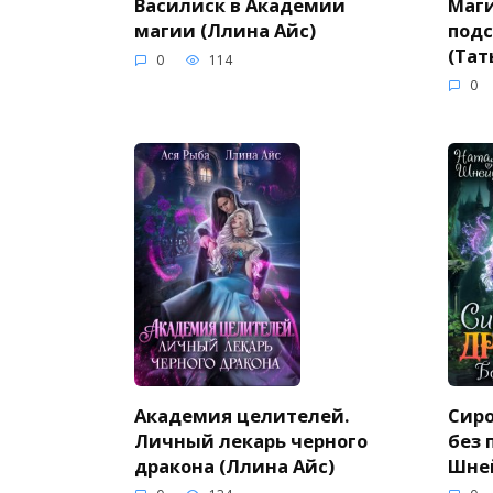
Василиск в Академии
Маги
магии (Ллина Айс)
подс
(Тат
0
114
0
Академия целителей.
Сиро
Личный лекарь черного
без 
дракона (Ллина Айс)
Шне