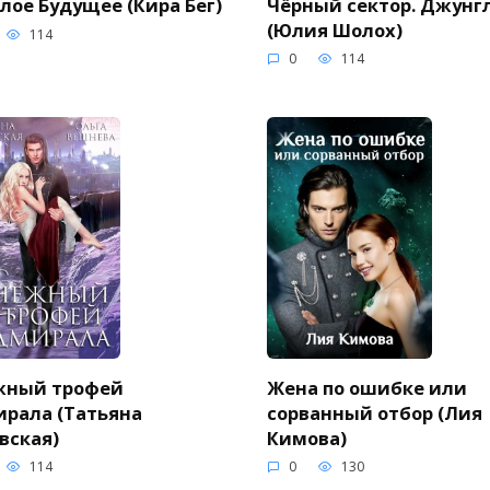
Чёрный сектор. Джунг
лое Будущее (Кира Бег)
(Юлия Шолох)
114
0
114
жный трофей
Жена по ошибке или
рала (Татьяна
сорванный отбор (Лия
вская)
Кимова)
114
0
130