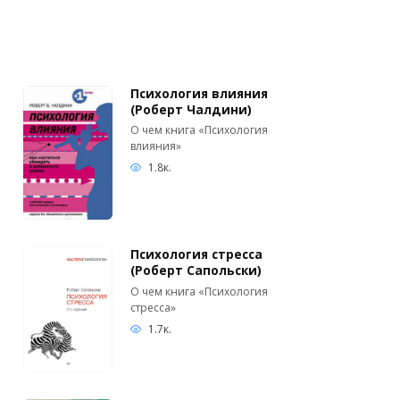
Психология влияния
(Роберт Чалдини)
О чем книга «Психология
влияния»
1.8к.
Психология стресса
(Роберт Сапольски)
О чем книга «Психология
стресса»
1.7к.