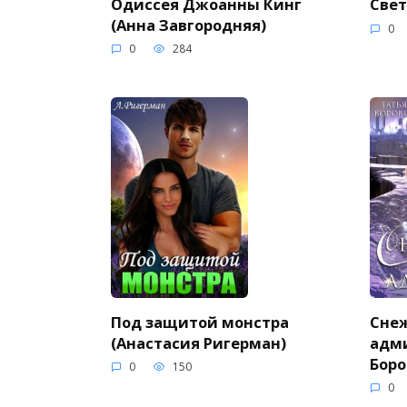
Одиссея Джоанны Кинг
Свет
(Анна Завгородняя)
0
0
284
Под защитой монстра
Сне
(Анастасия Ригерман)
адми
Боро
0
150
0