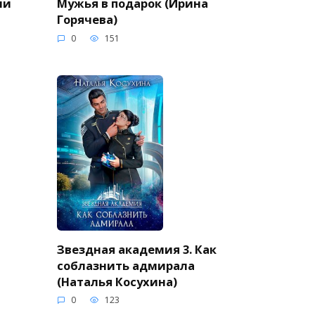
ли
Мужья в подарок (Ирина
Горячева)
0
151
Звездная академия 3. Как
соблазнить адмирала
(Наталья Косухина)
0
123