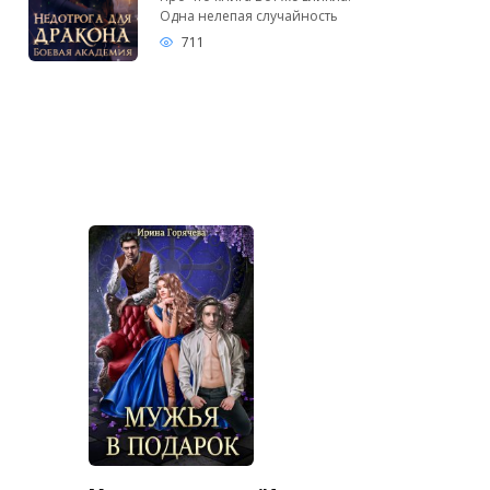
Одна нелепая случайность
711