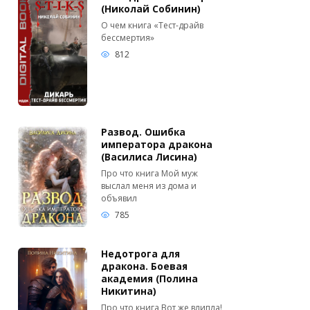
(Николай Собинин)
О чем книга «Тест-драйв
бессмертия»
812
Развод. Ошибка
императора дракона
(Василиса Лисина)
Про что книга Мой муж
выслал меня из дома и
объявил
785
Недотрога для
дракона. Боевая
академия (Полина
Никитина)
Про что книга Вот же влипла!