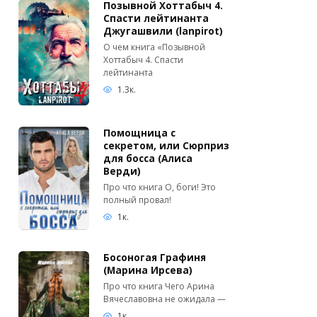
Позывной Хоттабыч 4.
Спасти лейтинанта
Джугашвили (lanpirot)
О чем книга «Позывной
Хоттабыч 4. Спасти
лейтинанта
1.3к.
Помощница с
секретом, или Сюрприз
для босса (Алиса
Верди)
Про что книга О, боги! Это
полный провал!
1к.
Босоногая Графиня
(Марина Ирсева)
Про что книга Чего Арина
Вячеславовна не ожидала —
1к.