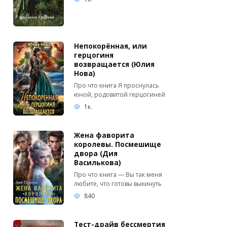
Непокорённая, или
герцогиня
возвращается (Юлия
Нова)
Про что книга Я проснулась
юной, родовитой герцогиней
1к.
Жена фаворита
королевы. Посмешище
двора (Дия
Василькова)
Про что книга — Вы так меня
любите, что готовы выкинуть
840
Тест-драйв бессмертия