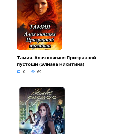
Тамия. Алая княгиня Призрачной
пустоши (Элиана Никитина)
0
69