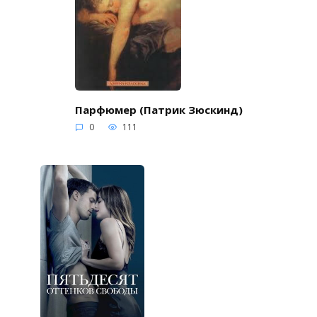
Парфюмер (Патрик Зюскинд)
0
111