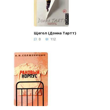
Щегол (Донна Тартт)
0
112