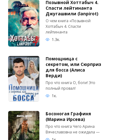
Позывной Хоттабыч 4.
Спасти лейтинанта
Джугашвили (lanpirot)
О чем книга «Позывной
Хоттабыч 4. Спасти
лейтинанта
1.3к.
Помощница с
секретом, или Сюрприз
для босса (Алиса
Верди)
Про что книга О, боги! Это
полный провал!
1к.
Босоногая Графиня
(Марина Ирсева)
Про что книга Чего Арина
Вячеславовна не ожидала —
1к.