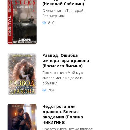
(Николай Собинин)
О чем книга «Тест-драйв
бессмертия»
810
Развод. Ошибка
императора дракона
(Василиса Лисина)
Про что книга Мой муж
выслал меня из дома и
объявил
784
Недотрога для
дракона. Боевая
академия (Полина
Никитина)
Про что книга Вот же влипла!