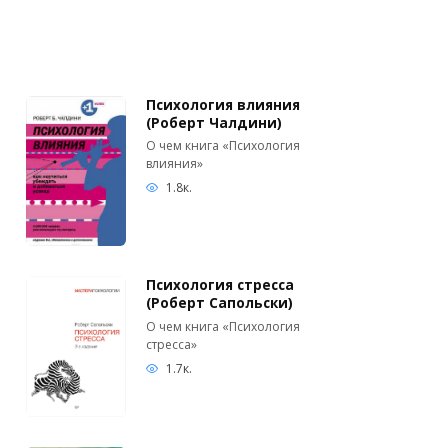
Психология влияния
(Роберт Чалдини)
О чем книга «Психология
влияния»
1.8к.
Психология стресса
(Роберт Сапольски)
О чем книга «Психология
стресса»
1.7к.