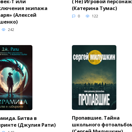
век-Т или
( Не) Игровой персонаж
ключения экипажа
(Катерина Тумас)
аря» (Алексей
0
122
шенко)
242
Пропавшие. Тайна
мида. Битва в
школьного фотоальбо
ринте (Джулия Рати)
(Сергей Милушкин)