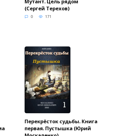
Мутант. Цель рядом
(Сергей Терехов)
0
171
Перекрёсток судьбы. Книга
ма
первая. Пустышка (Юрий
Москаленко)