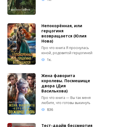
Непокорённая, или
герцогиня
возвращается (Юлия
Нова)
Про что книга Я проснулась
юной, родовитой герцогиней
1к.
Жена фаворита
королевы. Посмешище
двора (Дия
Василькова)
Про что книга — Вы так меня
любите, что готовы выкинуть
836
Тест-драйв бессмертия