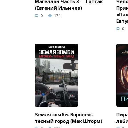
Магеллан Часть 3 — Гаттак
Чело
(Евгений Ильичев)
При
«Пах
0
174
Евту
0
Земля зомби. Воронеж-
Пира
тесный город (Мак Шторм)
лаби