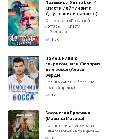
Позывной Хоттабыч 4.
Спасти лейтинанта
Джугашвили (lanpirot)
О чем книга «Позывной
Хоттабыч 4. Спасти
лейтинанта
1.3к.
Помощница с
секретом, или Сюрприз
для босса (Алиса
Верди)
Про что книга О, боги! Это
полный провал!
1к.
Босоногая Графиня
(Марина Ирсева)
Про что книга Чего Арина
Вячеславовна не ожидала —
1к.