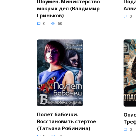
Пода
Шоумен. Министерство
Алви
мокрых дел (Владимир
Гриньков)
0
0
68
Полет бабочки.
Опас
Восстановить стертое
Тре
(Татьяна Рябинина)
0