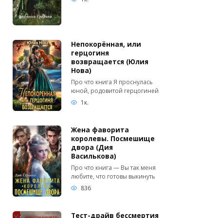
Непокорённая, или
герцогиня
возвращается (Юлия
Нова)
Про что книга Я проснулась
юной, родовитой герцогиней
1к.
Жена фаворита
королевы. Посмешище
двора (Дия
Василькова)
Про что книга — Вы так меня
любите, что готовы выкинуть
836
Тест-драйв бессмертия