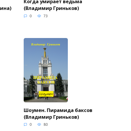
Когда умирает ведьма
нина)
(Владимир Гриньков)
0
73
Шоумен. Пирамида баксов
(Владимир Гриньков)
0
80