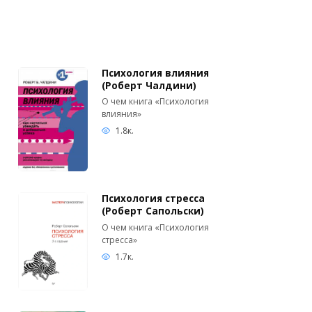
Психология влияния
(Роберт Чалдини)
О чем книга «Психология
влияния»
1.8к.
Психология стресса
(Роберт Сапольски)
О чем книга «Психология
стресса»
1.7к.