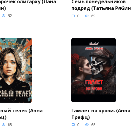
рочек олигарху (Лана
Семь понедельников
н)
подряд (Татьяна Ряби
92
0
69
Гамлет на крови. (Анна
ный телек (Анна
Трефц)
фц)
0
68
85