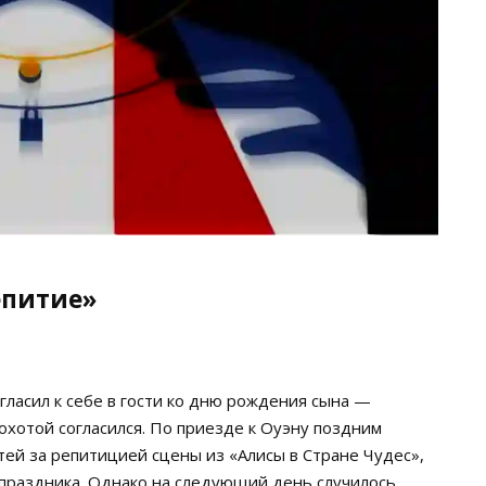
епитие»
гласил к себе в гости ко дню рождения сына —
охотой согласился. По приезде к Оуэну поздним
стей за репитицией сцены из «Алисы в Стране Чудес»,
 праздника. Однако на следующий день случилось