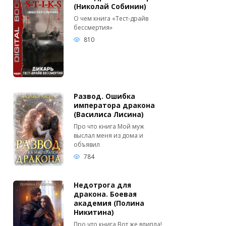
(Николай Собинин)
О чем книга «Тест-драйв
бессмертия»
810
Развод. Ошибка
императора дракона
(Василиса Лисина)
Про что книга Мой муж
выслал меня из дома и
объявил
784
Недотрога для
дракона. Боевая
академия (Полина
Никитина)
Про что книга Вот же влипла!