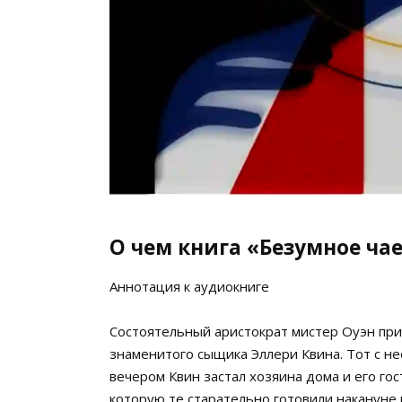
О чем книга «Безумное ча
Аннотация к аудиокниге
Состоятельный аристократ мистер Оуэн при
знаменитого сыщика Эллери Квина. Тот с не
вечером Квин застал хозяина дома и его го
которую те старательно готовили накануне