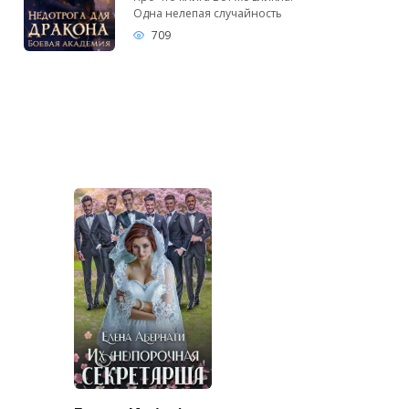
Одна нелепая случайность
709