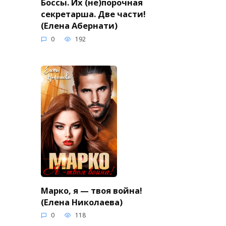
Боссы. Их (не)порочная
секретарша. Две части!
(Елена Абернати)
0
192
Марко, я — твоя война!
(Елена Николаева)
0
118