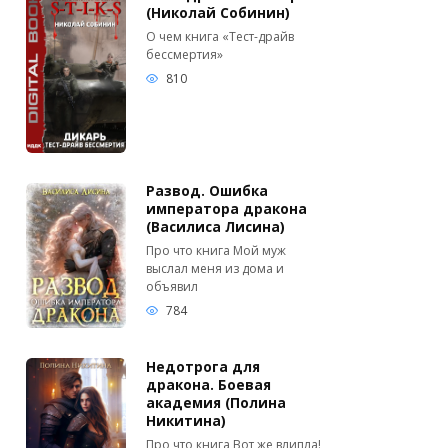
(Николай Собинин)
О чем книга «Тест-драйв
бессмертия»
810
Развод. Ошибка
императора дракона
(Василиса Лисина)
Про что книга Мой муж
выслал меня из дома и
объявил
784
Недотрога для
дракона. Боевая
академия (Полина
Никитина)
Про что книга Вот же влипла!