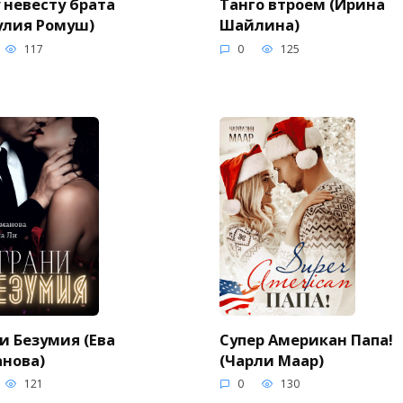
 невесту брата
Танго втроем (Ирина
улия Ромуш)
Шайлина)
117
0
125
и Безумия (Ева
Супер Американ Папа!
нова)
(Чарли Маар)
121
0
130