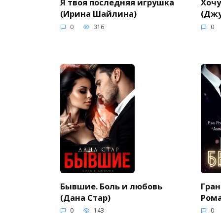
Я твоя последняя игрушка
Хочу
(Ирина Шайлина)
(Дж
0
316
0
Бывшие. Боль и любовь
Гран
(Дана Стар)
Рома
0
143
0