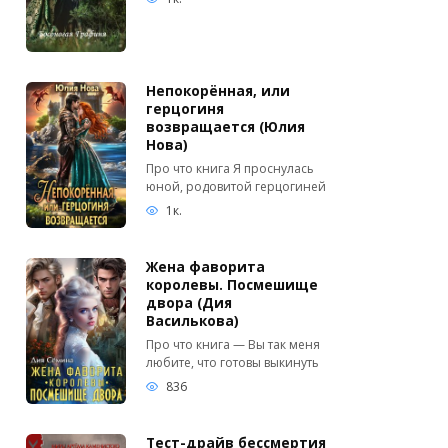
Непокорённая, или
герцогиня
возвращается (Юлия
Нова)
Про что книга Я проснулась
юной, родовитой герцогиней
1к.
Жена фаворита
королевы. Посмешище
двора (Дия
Василькова)
Про что книга — Вы так меня
любите, что готовы выкинуть
836
Тест-драйв бессмертия