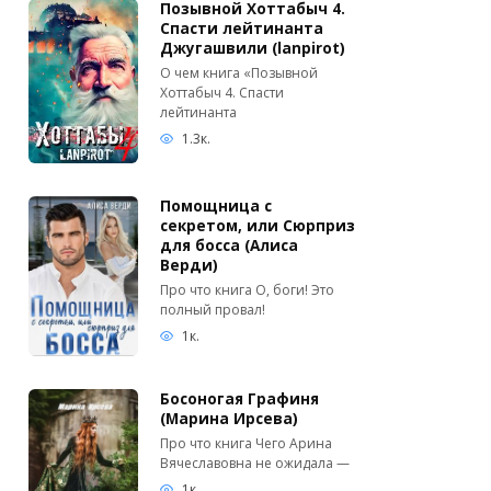
Позывной Хоттабыч 4.
Спасти лейтинанта
Джугашвили (lanpirot)
О чем книга «Позывной
Хоттабыч 4. Спасти
лейтинанта
1.3к.
Помощница с
секретом, или Сюрприз
для босса (Алиса
Верди)
Про что книга О, боги! Это
полный провал!
1к.
Босоногая Графиня
(Марина Ирсева)
Про что книга Чего Арина
Вячеславовна не ожидала —
1к.