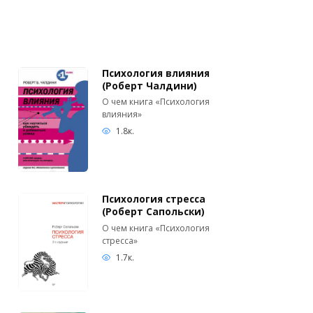
Психология влияния
(Роберт Чалдини)
О чем книга «Психология
влияния»
1.8к.
Психология стресса
(Роберт Сапольски)
О чем книга «Психология
стресса»
1.7к.