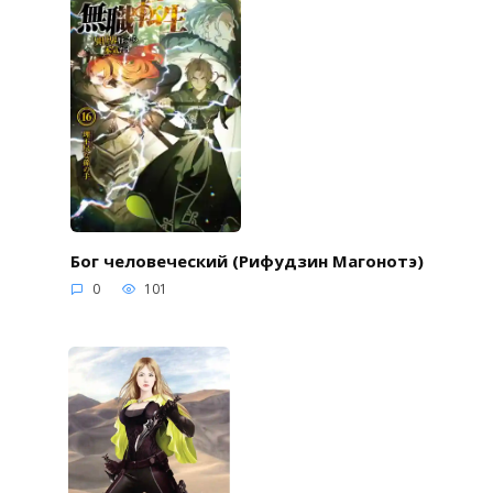
Бог человеческий (Рифудзин Магонотэ)
0
101