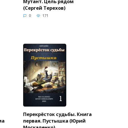
Мутант. Цель рядом
(Сергей Терехов)
0
171
Перекрёсток судьбы. Книга
ма
первая. Пустышка (Юрий
Москаленко)