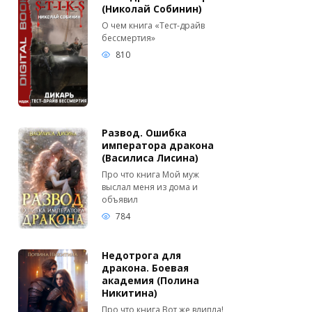
(Николай Собинин)
О чем книга «Тест-драйв
бессмертия»
810
Развод. Ошибка
императора дракона
(Василиса Лисина)
Про что книга Мой муж
выслал меня из дома и
объявил
784
Недотрога для
дракона. Боевая
академия (Полина
Никитина)
Про что книга Вот же влипла!