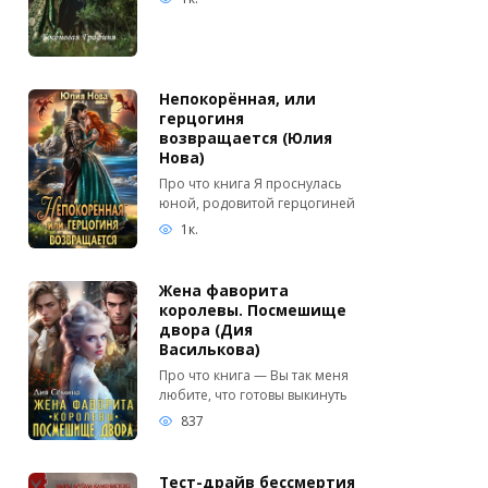
Непокорённая, или
герцогиня
возвращается (Юлия
Нова)
Про что книга Я проснулась
юной, родовитой герцогиней
1к.
Жена фаворита
королевы. Посмешище
двора (Дия
Василькова)
Про что книга — Вы так меня
любите, что готовы выкинуть
837
Тест-драйв бессмертия