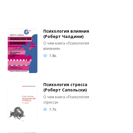
Психология влияния
(Роберт Чалдини)
О чем книга «Психология
влияния»
1.8к.
Психология стресса
(Роберт Сапольски)
О чем книга «Психология
стресса»
1.7к.