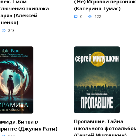
век-Т или
( Не) Игровой персонаж
ключения экипажа
(Катерина Тумас)
аря» (Алексей
0
122
шенко)
243
Пропавшие. Тайна
мида. Битва в
школьного фотоальбо
ринте (Джулия Рати)
(Сергей Милушкин)