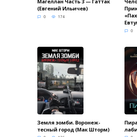
Магеллан Часть 3 — Гаттак
Чело
(Евгений Ильичев)
При
«Пах
0
174
Евту
0
Земля зомби. Воронеж-
Пира
тесный город (Мак Шторм)
лаби