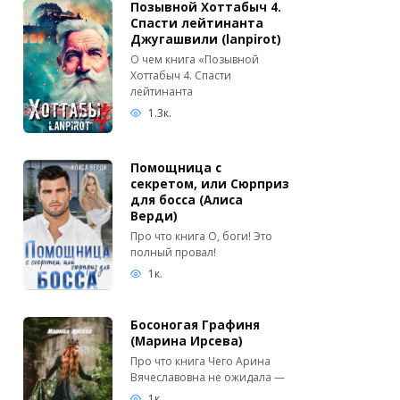
Позывной Хоттабыч 4.
Спасти лейтинанта
Джугашвили (lanpirot)
О чем книга «Позывной
Хоттабыч 4. Спасти
лейтинанта
1.3к.
Помощница с
секретом, или Сюрприз
для босса (Алиса
Верди)
Про что книга О, боги! Это
полный провал!
1к.
Босоногая Графиня
(Марина Ирсева)
Про что книга Чего Арина
Вячеславовна не ожидала —
1к.