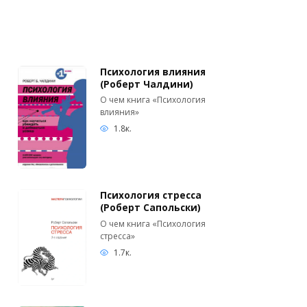
Психология влияния
(Роберт Чалдини)
О чем книга «Психология
влияния»
1.8к.
Психология стресса
(Роберт Сапольски)
О чем книга «Психология
стресса»
1.7к.