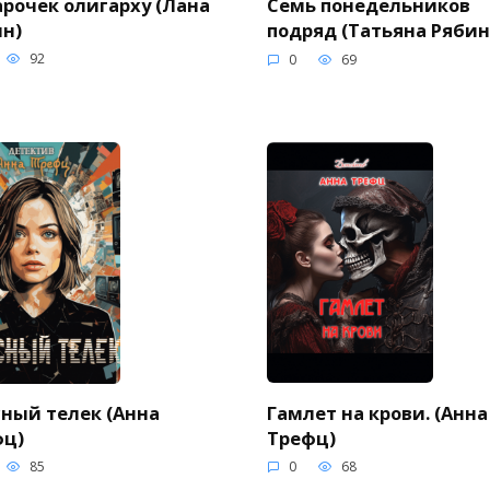
рочек олигарху (Лана
Семь понедельников
н)
подряд (Татьяна Ряби
92
0
69
Гамлет на крови. (Анна
ный телек (Анна
Трефц)
фц)
0
68
85