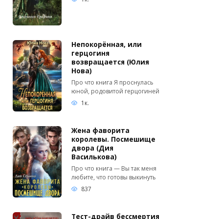
Непокорённая, или
герцогиня
возвращается (Юлия
Нова)
Про что книга Я проснулась
юной, родовитой герцогиней
1к.
Жена фаворита
королевы. Посмешище
двора (Дия
Василькова)
Про что книга — Вы так меня
любите, что готовы выкинуть
837
Тест-драйв бессмертия