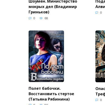
Пода
Шоумен. Министерство
Алви
мокрых дел (Владимир
Гриньков)
0
0
68
Полет бабочки.
Опас
Восстановить стертое
Тре
(Татьяна Рябинина)
0