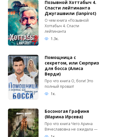
Позывной Хоттабыч 4.
Спасти лейтинанта
Джугашвили (lanpirot)
О чем книга «Позывной
Хоттабыч 4. Спасти
лейтинанта
1.3к.
Помощница с
секретом, или Сюрприз
для босса (Алиса
Верди)
Про что книга О, боги! Это
полный провал!
1к.
Босоногая Графиня
(Марина Ирсева)
Про что книга Чего Арина
Вячеславовна не ожидала —
1к.