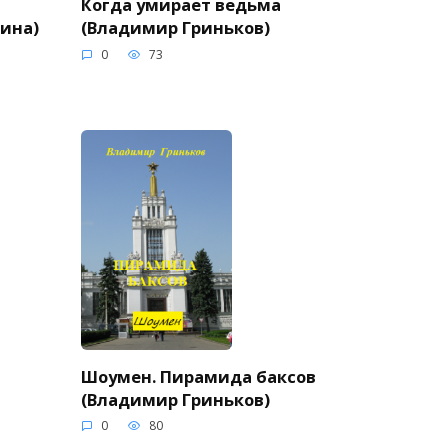
Когда умирает ведьма
нина)
(Владимир Гриньков)
0
73
Шоумен. Пирамида баксов
(Владимир Гриньков)
0
80