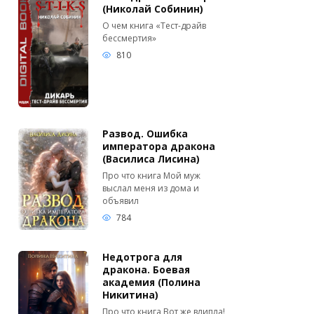
(Николай Собинин)
О чем книга «Тест-драйв
бессмертия»
810
Развод. Ошибка
императора дракона
(Василиса Лисина)
Про что книга Мой муж
выслал меня из дома и
объявил
784
Недотрога для
дракона. Боевая
академия (Полина
Никитина)
Про что книга Вот же влипла!