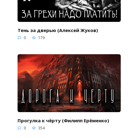
Тень за дверью (Алексей Жуков)
0
179
Прогулка к чёрту (Филипп Ерёменко)
0
354