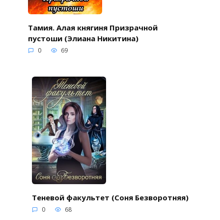
Тамия. Алая княгиня Призрачной
пустоши (Элиана Никитина)
0
69
Теневой факультет (Соня Безворотняя)
0
68