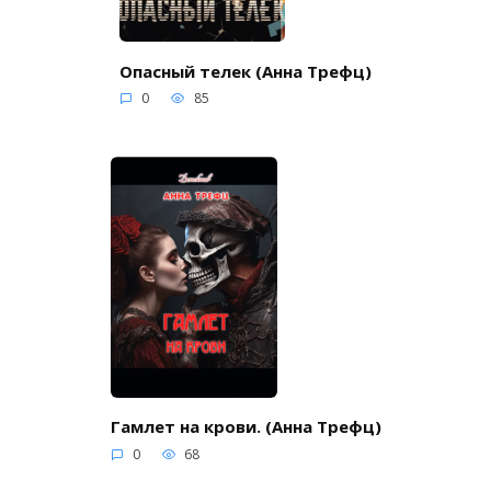
Опасный телек (Анна Трефц)
0
85
Гамлет на крови. (Анна Трефц)
0
68