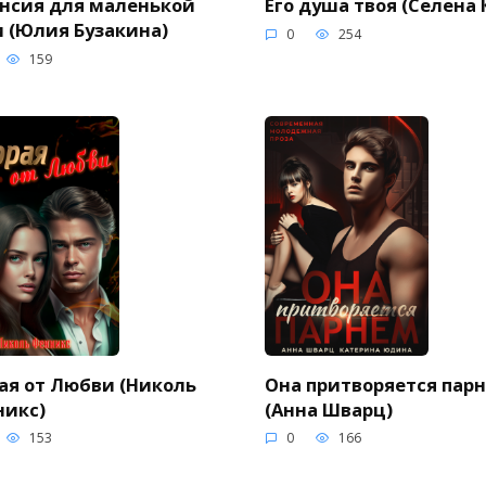
нсия для маленькой
Его душа твоя (Селена 
 (Юлия Бузакина)
0
254
159
ая от Любви (Николь
Она притворяется пар
никс)
(Анна Шварц)
153
0
166