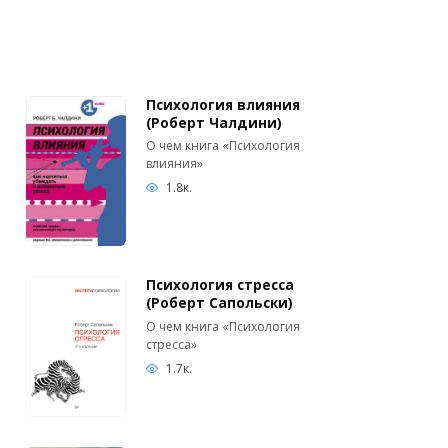
Психология влияния
(Роберт Чалдини)
О чем книга «Психология
влияния»
1.8к.
Психология стресса
(Роберт Сапольски)
О чем книга «Психология
стресса»
1.7к.