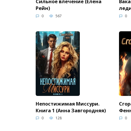
Сильное влечение (Елена
Вака
Рейн)
леди
0
567
0
Непостижимая Миссури.
Сгор
Книга 1 (Анна Завгородняя)
Фен
0
128
0