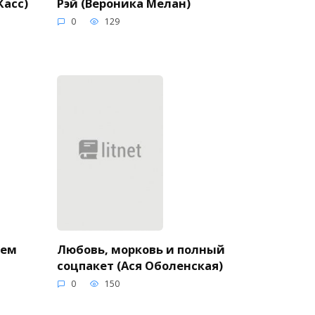
Рэй (Вероника Мелан)
Касс)
0
129
нем
Любовь, морковь и полный
соцпакет (Ася Оболенская)
0
150