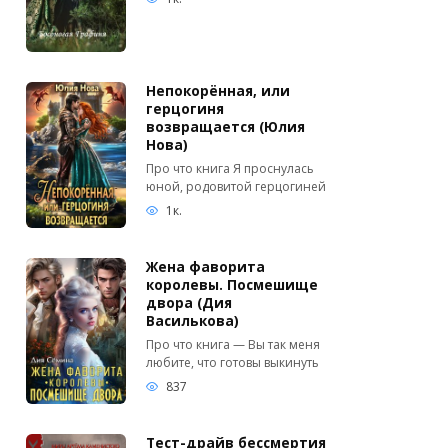
Непокорённая, или
герцогиня
возвращается (Юлия
Нова)
Про что книга Я проснулась
юной, родовитой герцогиней
1к.
Жена фаворита
королевы. Посмешище
двора (Дия
Василькова)
Про что книга — Вы так меня
любите, что готовы выкинуть
837
Тест-драйв бессмертия