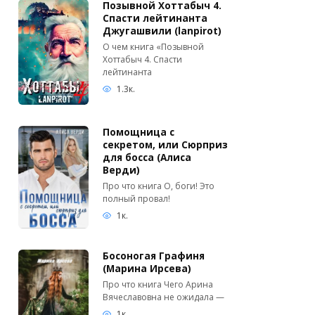
Позывной Хоттабыч 4.
Спасти лейтинанта
Джугашвили (lanpirot)
О чем книга «Позывной
Хоттабыч 4. Спасти
лейтинанта
1.3к.
Помощница с
секретом, или Сюрприз
для босса (Алиса
Верди)
Про что книга О, боги! Это
полный провал!
1к.
Босоногая Графиня
(Марина Ирсева)
Про что книга Чего Арина
Вячеславовна не ожидала —
1к.