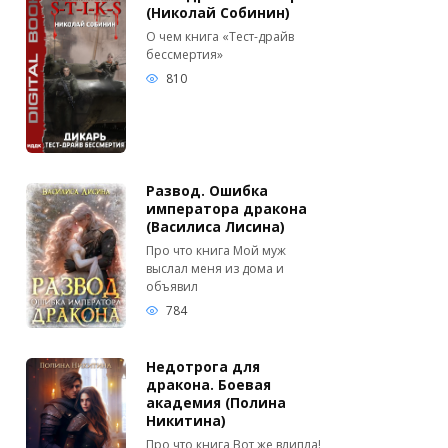
(Николай Собинин)
О чем книга «Тест-драйв
бессмертия»
810
Развод. Ошибка
императора дракона
(Василиса Лисина)
Про что книга Мой муж
выслал меня из дома и
объявил
784
Недотрога для
дракона. Боевая
академия (Полина
Никитина)
Про что книга Вот же влипла!