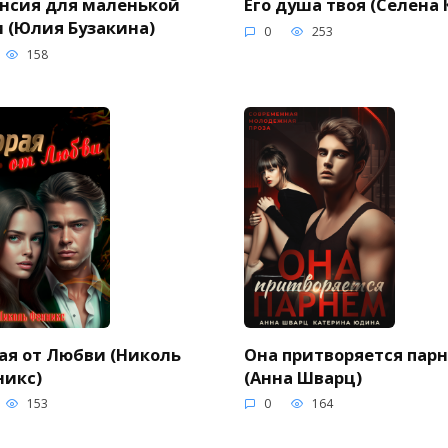
нсия для маленькой
Его душа твоя (Селена 
 (Юлия Бузакина)
0
253
158
ая от Любви (Николь
Она притворяется пар
никс)
(Анна Шварц)
153
0
164