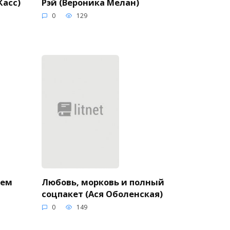
Рэй (Вероника Мелан)
Касс)
0
129
нем
Любовь, морковь и полный
соцпакет (Ася Оболенская)
0
149