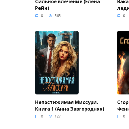
Сильное влечение (Елена
Вака
Рейн)
леди
0
565
0
Непостижимая Миссури.
Сгор
Книга 1 (Анна Завгородняя)
Фен
0
127
0