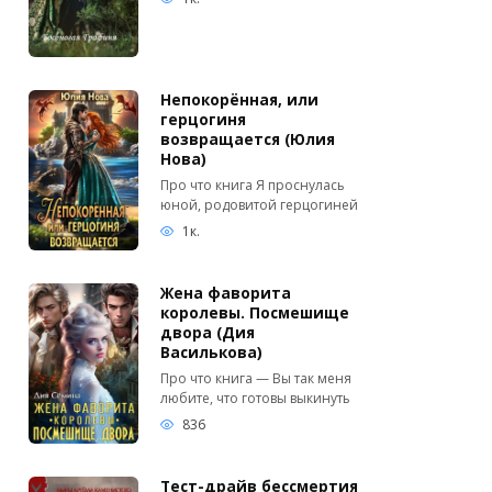
Непокорённая, или
герцогиня
возвращается (Юлия
Нова)
Про что книга Я проснулась
юной, родовитой герцогиней
1к.
Жена фаворита
королевы. Посмешище
двора (Дия
Василькова)
Про что книга — Вы так меня
любите, что готовы выкинуть
836
Тест-драйв бессмертия