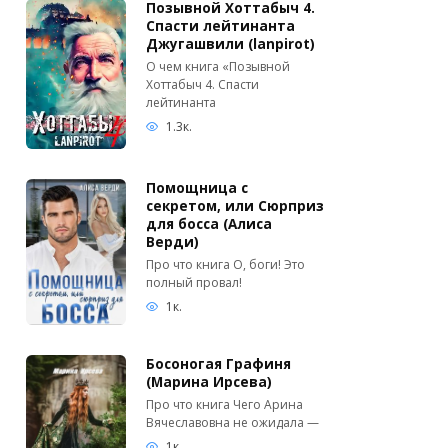
Позывной Хоттабыч 4.
Спасти лейтинанта
Джугашвили (lanpirot)
О чем книга «Позывной
Хоттабыч 4. Спасти
лейтинанта
1.3к.
Помощница с
секретом, или Сюрприз
для босса (Алиса
Верди)
Про что книга О, боги! Это
полный провал!
1к.
Босоногая Графиня
(Марина Ирсева)
Про что книга Чего Арина
Вячеславовна не ожидала —
1к.