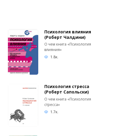
Психология влияния
(Роберт Чалдини)
О чем книга «Психология
влияния»
1.8к.
Психология стресса
(Роберт Сапольски)
О чем книга «Психология
стресса»
1.7к.