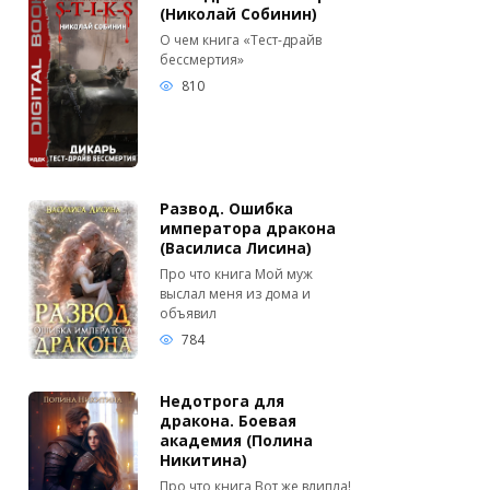
(Николай Собинин)
О чем книга «Тест-драйв
бессмертия»
810
Развод. Ошибка
императора дракона
(Василиса Лисина)
Про что книга Мой муж
выслал меня из дома и
объявил
784
Недотрога для
дракона. Боевая
академия (Полина
Никитина)
Про что книга Вот же влипла!