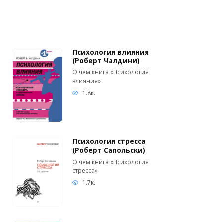
Психология влияния
(Роберт Чалдини)
О чем книга «Психология
влияния»
1.8к.
Психология стресса
(Роберт Сапольски)
О чем книга «Психология
стресса»
1.7к.