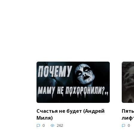
Счастья не будет (Андрей
Пяты
Миля)
лифт
0
262
0