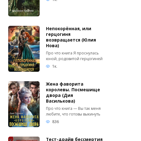
Непокорённая, или
герцогиня
возвращается (Юлия
Нова)
Про что книга Я проснулась
юной, родовитой герцогиней
1к.
Жена фаворита
королевы. Посмешище
двора (Дия
Василькова)
Про что книга — Вы так меня
любите, что готовы выкинуть
836
Тест-драйв бессмертия