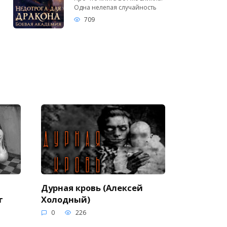
Одна нелепая случайность
709
Дурная кровь (Алексей
г
Холодный)
0
226