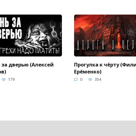
 за дверью (Алексей
Прогулка к чёрту (Фил
в)
Ерёменко)
179
0
354