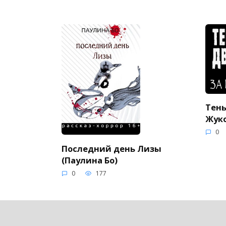
Тень
Жуко
0
Последний день Лизы
(Паулина Бо)
0
177