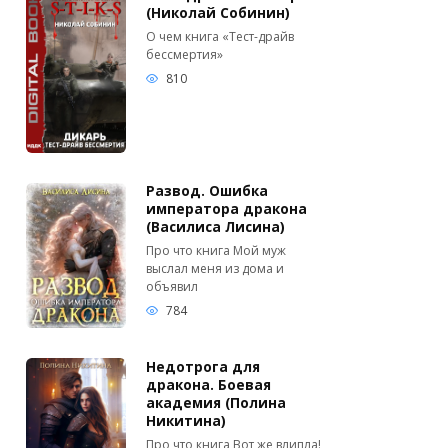
(Николай Собинин)
О чем книга «Тест-драйв
бессмертия»
810
Развод. Ошибка
императора дракона
(Василиса Лисина)
Про что книга Мой муж
выслал меня из дома и
объявил
784
Недотрога для
дракона. Боевая
академия (Полина
Никитина)
Про что книга Вот же влипла!