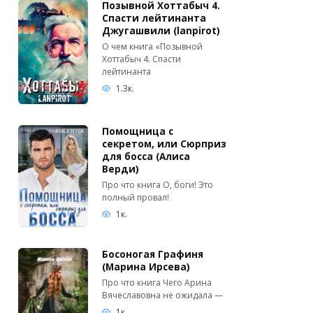
Позывной Хоттабыч 4.
Спасти лейтинанта
Джугашвили (lanpirot)
О чем книга «Позывной
Хоттабыч 4. Спасти
лейтинанта
1.3к.
Помощница с
секретом, или Сюрприз
для босса (Алиса
Верди)
Про что книга О, боги! Это
полный провал!
1к.
Босоногая Графиня
(Марина Ирсева)
Про что книга Чего Арина
Вячеславовна не ожидала —
1к.