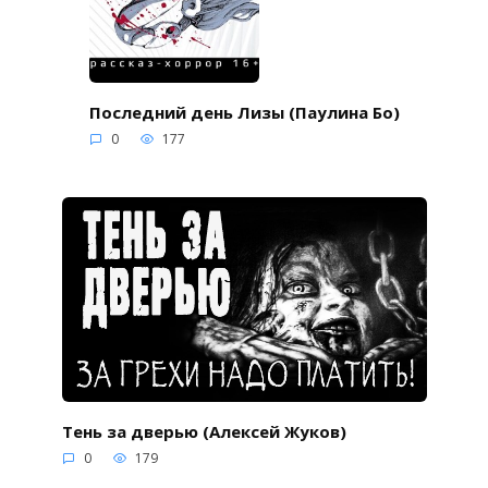
Последний день Лизы (Паулина Бо)
0
177
Тень за дверью (Алексей Жуков)
0
179