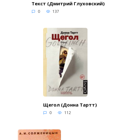
Текст (Дмитрий Глуховский)
0
137
Щегол (Донна Тартт)
0
112