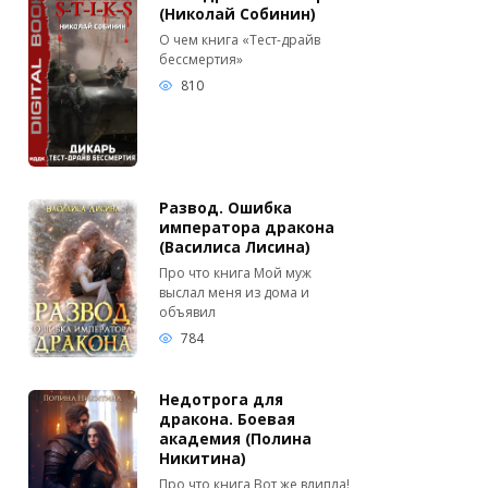
(Николай Собинин)
О чем книга «Тест-драйв
бессмертия»
810
Развод. Ошибка
императора дракона
(Василиса Лисина)
Про что книга Мой муж
выслал меня из дома и
объявил
784
Недотрога для
дракона. Боевая
академия (Полина
Никитина)
Про что книга Вот же влипла!