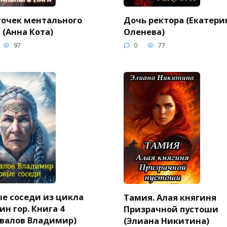
очек ментального
Дочь ректора (Екатери
 (Анна Кота)
Оленева)
97
0
77
е соседи из цикла
Тамия. Алая княгиня
ин гор. Книга 4
Призрачной пустоши
валов Владимир)
(Элиана Никитина)