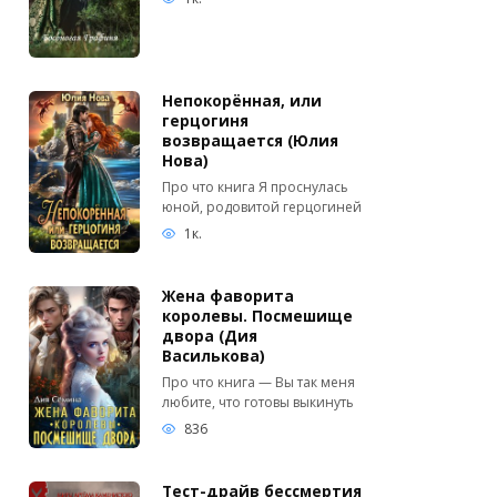
Непокорённая, или
герцогиня
возвращается (Юлия
Нова)
Про что книга Я проснулась
юной, родовитой герцогиней
1к.
Жена фаворита
королевы. Посмешище
двора (Дия
Василькова)
Про что книга — Вы так меня
любите, что готовы выкинуть
836
Тест-драйв бессмертия