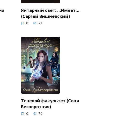
на
Янтарный свет: …Имеет…
(Сергей Вишневский)
0
74
Теневой факультет (Соня
Безворотняя)
0
70