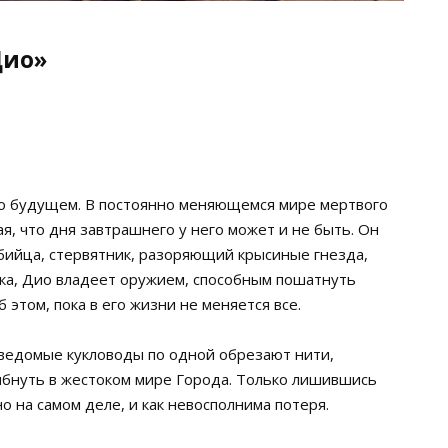
Дио»
 о будущем. В постоянно меняющемся мире мертвого
, что дня завтрашнего у него может и не быть. Он
бийца, стервятник, разоряющий крысиные гнезда,
ка, Дио владеет оружием, способным пошатнуть
 этом, пока в его жизни не меняется все.
неведомые кукловоды по одной обрезают нити,
ибнуть в жестоком мире Города. Только лишившись
о на самом деле, и как невосполнима потеря.