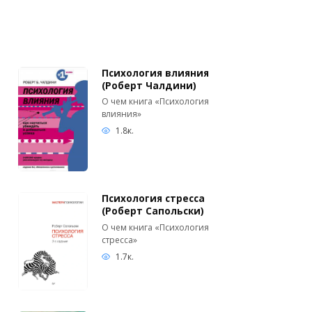
Психология влияния
(Роберт Чалдини)
О чем книга «Психология
влияния»
1.8к.
Психология стресса
(Роберт Сапольски)
О чем книга «Психология
стресса»
1.7к.