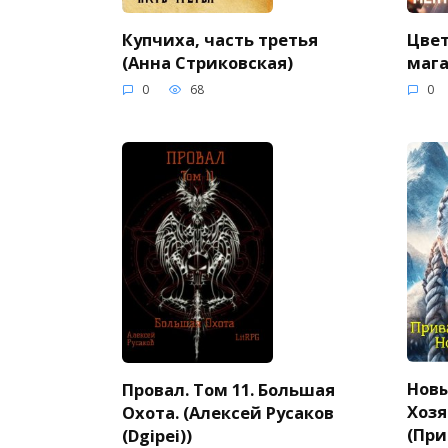
Купчиха, часть третья
Цвет
(Анна Стриковская)
мага
0
68
0
Новы
Провал. Том 11. Большая
Хозя
Охота. (Алексей Русаков
(При
(Dgipei))