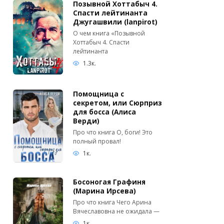
Позывной Хоттабыч 4.
Спасти лейтинанта
Джугашвили (lanpirot)
О чем книга «Позывной
Хоттабыч 4. Спасти
лейтинанта
1.3к.
Помощница с
секретом, или Сюрприз
для босса (Алиса
Верди)
Про что книга О, боги! Это
полный провал!
1к.
Босоногая Графиня
(Марина Ирсева)
Про что книга Чего Арина
Вячеславовна не ожидала —
1к.