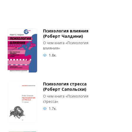
Психология влияния
(Роберт Чалдини)
О чем книга «Психология
влияния»
1.8к.
Психология стресса
(Роберт Сапольски)
О чем книга «Психология
стресса»
1.7к.