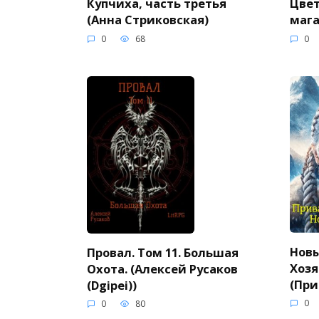
Купчиха, часть третья
Цвет
(Анна Стриковская)
мага
0
68
0
Новы
Провал. Том 11. Большая
Хозя
Охота. (Алексей Русаков
(При
(Dgipei))
0
0
80