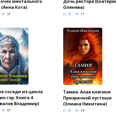
очек ментального
Дочь ректора (Екатери
 (Анна Кота)
Оленева)
97
0
77
е соседи из цикла
Тамия. Алая княгиня
ин гор. Книга 4
Призрачной пустоши
валов Владимир)
(Элиана Никитина)
85
0
69