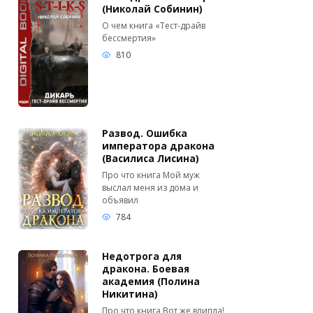
(Николай Собинин)
О чем книга «Тест-драйв
бессмертия»
810
Развод. Ошибка
императора дракона
(Василиса Лисина)
Про что книга Мой муж
выслал меня из дома и
объявил
784
Недотрога для
дракона. Боевая
академия (Полина
Никитина)
Про что книга Вот же влипла!