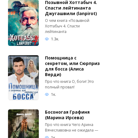
Позывной Хоттабыч 4.
Спасти лейтинанта
Джугашвили (lanpirot)
О чем книга «Позывной
Хоттабыч 4. Спасти
лейтинанта
1.3к.
Помощница с
секретом, или Сюрприз
для босса (Алиса
Верди)
Про что книга О, боги! Это
полный провал!
1к.
Босоногая Графиня
(Марина Ирсева)
Про что книга Чего Арина
Вячеславовна не ожидала —
1к.