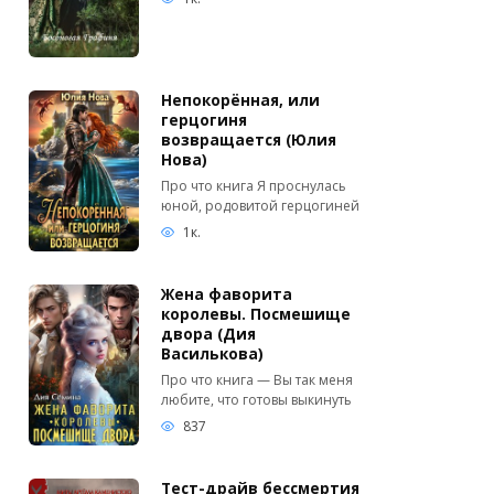
Непокорённая, или
герцогиня
возвращается (Юлия
Нова)
Про что книга Я проснулась
юной, родовитой герцогиней
1к.
Жена фаворита
королевы. Посмешище
двора (Дия
Василькова)
Про что книга — Вы так меня
любите, что готовы выкинуть
837
Тест-драйв бессмертия