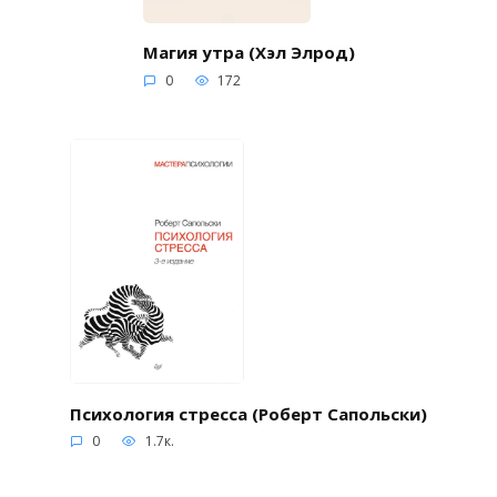
Магия утра (Хэл Элрод)
0
172
Психология стресса (Роберт Сапольски)
0
1.7к.