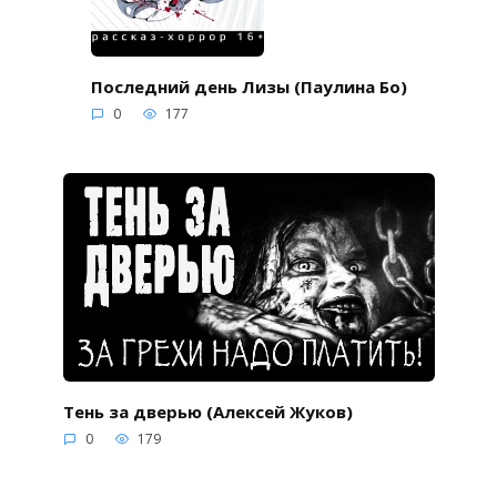
Последний день Лизы (Паулина Бо)
0
177
Тень за дверью (Алексей Жуков)
0
179