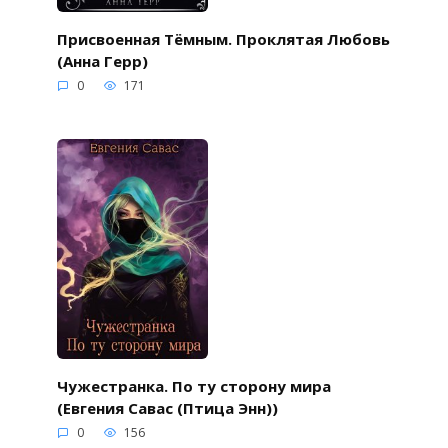
Присвоенная Тёмным. Проклятая Любовь
(Анна Герр)
0
171
Чужестранка. По ту сторону мира
(Евгения Савас (Птица Энн))
0
156