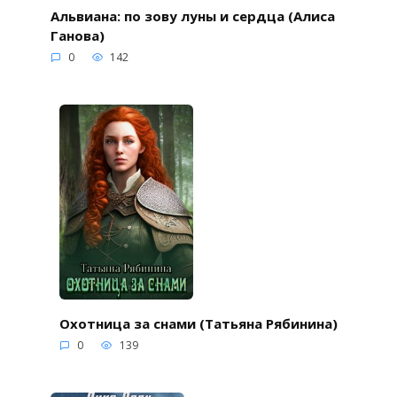
Альвиана: по зову луны и сердца (Алиса
Ганова)
0
142
Охотница за снами (Татьяна Рябинина)
0
139