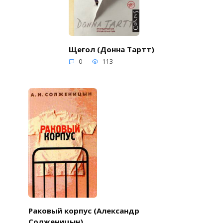
Щегол (Донна Тартт)
0
113
Раковый корпус (Александр
Солженицын)