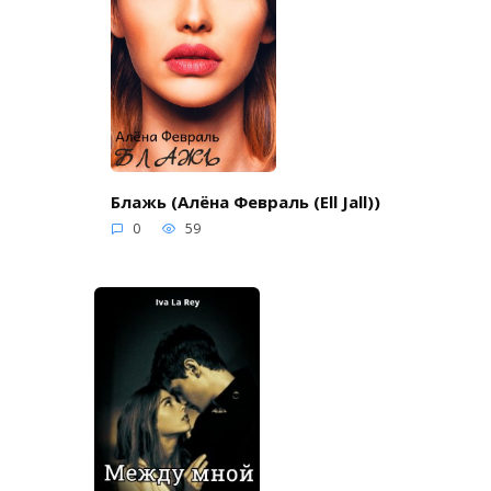
Блажь (Алёна Февраль (Ell Jall))
0
59