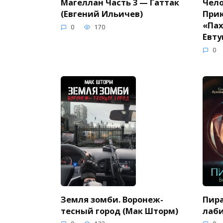
Магеллан Часть 3 — Гаттак
Чело
(Евгений Ильичев)
При
«Пах
0
170
Евту
0
Земля зомби. Воронеж-
Пира
тесный город (Мак Шторм)
лаби