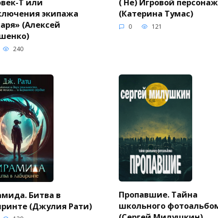
век-Т или
( Не) Игровой персонаж
ключения экипажа
(Катерина Тумас)
аря» (Алексей
0
121
шенко)
240
Пропавшие. Тайна
мида. Битва в
школьного фотоальбо
ринте (Джулия Рати)
(Сергей Милушкин)