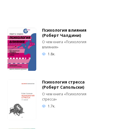
Психология влияния
(Роберт Чалдини)
О чем книга «Психология
влияния»
1.8к.
Психология стресса
(Роберт Сапольски)
О чем книга «Психология
стресса»
1.7к.