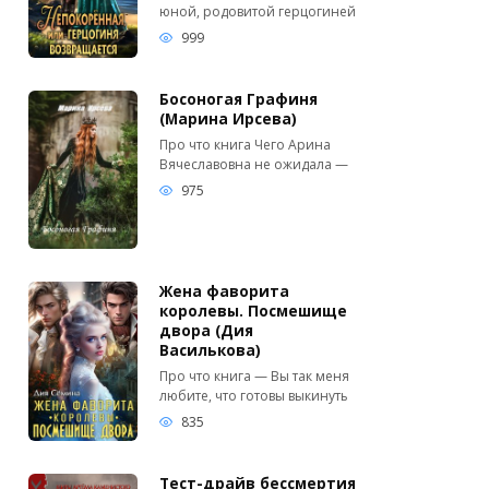
юной, родовитой герцогиней
999
Босоногая Графиня
(Марина Ирсева)
Про что книга Чего Арина
Вячеславовна не ожидала —
975
Жена фаворита
королевы. Посмешище
двора (Дия
Василькова)
Про что книга — Вы так меня
любите, что готовы выкинуть
835
Тест-драйв бессмертия