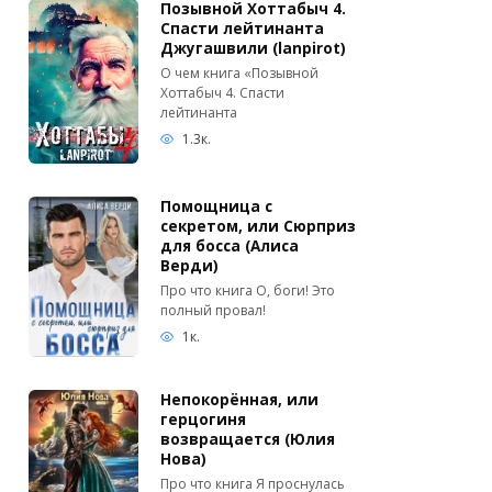
Позывной Хоттабыч 4.
Спасти лейтинанта
Джугашвили (lanpirot)
О чем книга «Позывной
Хоттабыч 4. Спасти
лейтинанта
1.3к.
Помощница с
секретом, или Сюрприз
для босса (Алиса
Верди)
Про что книга О, боги! Это
полный провал!
1к.
Непокорённая, или
герцогиня
возвращается (Юлия
Нова)
Про что книга Я проснулась