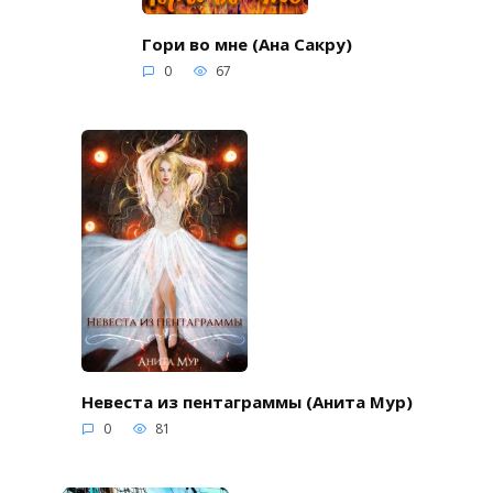
Гори во мне (Ана Сакру)
0
67
Невеста из пентаграммы (Анита Мур)
0
81