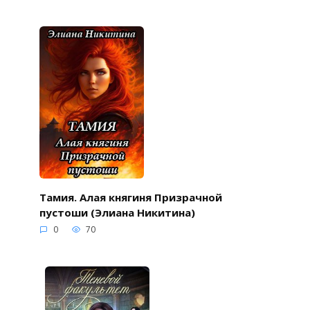
Тамия. Алая княгиня Призрачной
пустоши (Элиана Никитина)
0
70