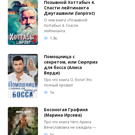
Позывной Хоттабыч 4.
Спасти лейтинанта
Джугашвили (lanpirot)
О чем книга «Позывной
Хоттабыч 4. Спасти
лейтинанта
1.3к.
Помощница с
секретом, или Сюрприз
для босса (Алиса
Верди)
Про что книга О, боги! Это
полный провал!
1к.
Босоногая Графиня
(Марина Ирсева)
Про что книга Чего Арина
Вячеславовна не ожидала —
1к.