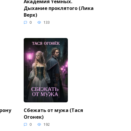
Академия темных.
Дыхание проклятого (Лика
Верх)
0
133
орону
Сбежать от мужа (Тася
Огонек)
0
192