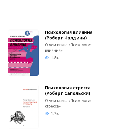
Психология влияния
(Роберт Чалдини)
О чем книга «Психология
влияния»
1.8к.
Психология стресса
(Роберт Сапольски)
О чем книга «Психология
стресса»
1.7к.