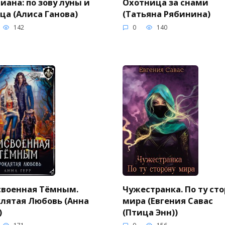
иана: по зову луны и
Охотница за снами
ца (Алиса Ганова)
(Татьяна Рябинина)
142
0
140
своенная Тёмным.
Чужестранка. По ту ст
лятая Любовь (Анна
мира (Евгения Савас
)
(Птица Энн))