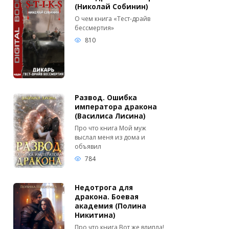
(Николай Собинин)
О чем книга «Тест-драйв
бессмертия»
810
Развод. Ошибка
императора дракона
(Василиса Лисина)
Про что книга Мой муж
выслал меня из дома и
объявил
784
Недотрога для
дракона. Боевая
академия (Полина
Никитина)
Про что книга Вот же влипла!