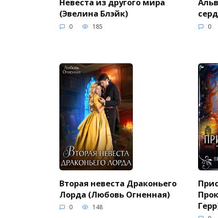
Невеста из другого мира
Альв
(Эвелина Блэйк)
серд
0
185
0
Вторая невеста Драконьего
При
Лорда (Любовь Огненная)
Прок
Герр
0
148