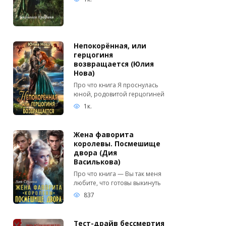
Непокорённая, или
герцогиня
возвращается (Юлия
Нова)
Про что книга Я проснулась
юной, родовитой герцогиней
1к.
Жена фаворита
королевы. Посмешище
двора (Дия
Василькова)
Про что книга — Вы так меня
любите, что готовы выкинуть
837
Тест-драйв бессмертия