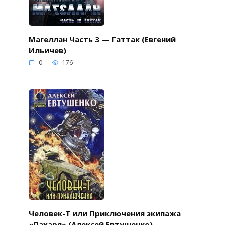
Магеллан Часть 3 — Гаттак (Евгений
Ильичев)
0
176
Человек-Т или Приключения экипажа
«Пахаря» (Алексей Евтушенко)