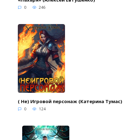
0
246
( Не) Игровой персонаж (Катерина Тумас)
0
124