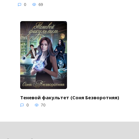
0
69
Теневой факультет (Соня Безворотняя)
0
70