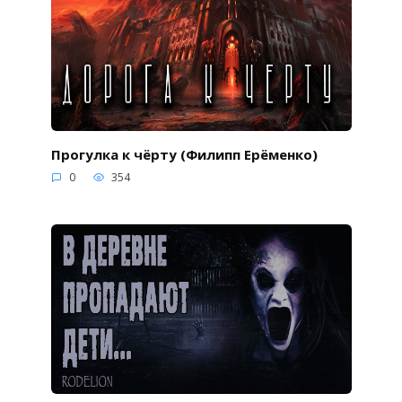
Прогулка к чёрту (Филипп Ерёменко)
0
354