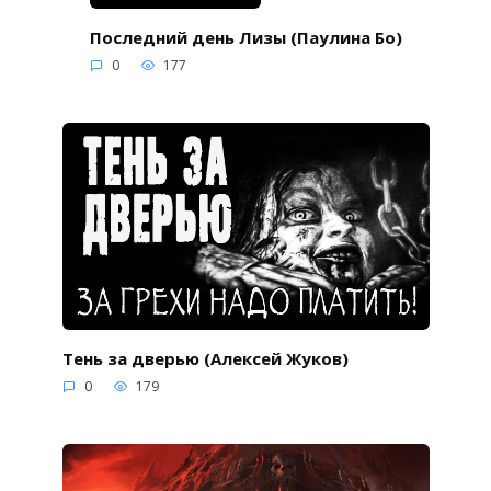
Последний день Лизы (Паулина Бо)
0
177
Тень за дверью (Алексей Жуков)
0
179