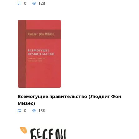
0
128
Всемогущее правительство (Людвиг Фон
Мизес)
0
138