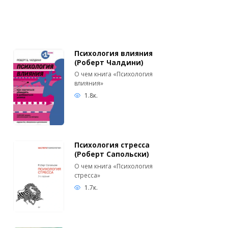
Психология влияния
(Роберт Чалдини)
О чем книга «Психология
влияния»
1.8к.
Психология стресса
(Роберт Сапольски)
О чем книга «Психология
стресса»
1.7к.