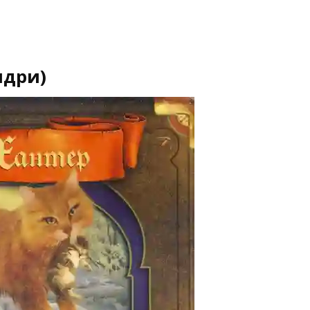
лдри)