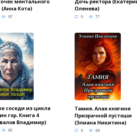
очек ментального
Дочь ректора (Екатери
 (Анна Кота)
Оленева)
97
0
77
е соседи из цикла
Тамия. Алая княгиня
ин гор. Книга 4
Призрачной пустоши
валов Владимир)
(Элиана Никитина)
85
0
69