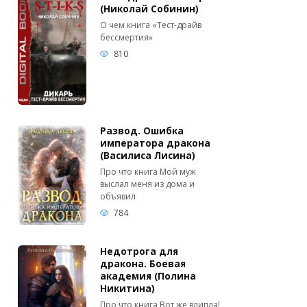
(Николай Собинин)
О чем книга «Тест-драйв
бессмертия»
810
Развод. Ошибка
императора дракона
(Василиса Лисина)
Про что книга Мой муж
выслал меня из дома и
объявил
784
Недотрога для
дракона. Боевая
академия (Полина
Никитина)
Про что книга Вот же влипла!