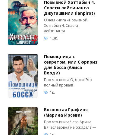
Позывной Хоттабыч 4.
Спасти лейтинанта
Джугашвили (lanpirot)
О чем книга «Позывной
Хоттабыч 4. Спасти
лейтинанта
1.3к.
Помощница с
секретом, или Сюрприз
для босса (Алиса
Верди)
Про что книга О, боги! Это
полный провал!
1к.
Босоногая Графиня
(Марина Ирсева)
Про что книга Чего Арина
Вячеславовна не ожидала —
1к.