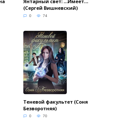
на
Янтарный свет: …Имеет…
(Сергей Вишневский)
0
74
Теневой факультет (Соня
Безворотняя)
0
70