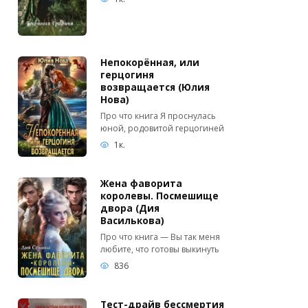
Непокорённая, или
герцогиня
возвращается (Юлия
Нова)
Про что книга Я проснулась
юной, родовитой герцогиней
1к.
Жена фаворита
королевы. Посмешище
двора (Дия
Василькова)
Про что книга — Вы так меня
любите, что готовы выкинуть
836
Тест-драйв бессмертия