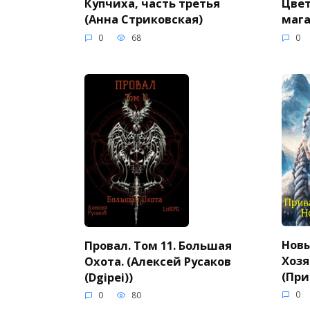
Купчиха, часть третья
Цвет
(Анна Стриковская)
мага
0
68
0
Новы
Провал. Том 11. Большая
Хозя
Охота. (Алексей Русаков
(При
(Dgipei))
0
0
80