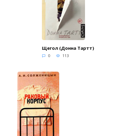
Щегол (Донна Тартт)
0
113