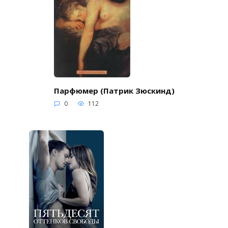
Парфюмер (Патрик Зюскинд)
0
112