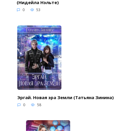
(Нидейла Нэльте)
0
53
Эргай. Новая эра Земли (Татьяна Зинина)
0
58