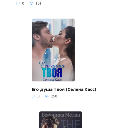
0
161
Его душа твоя (Селена Касс)
0
258