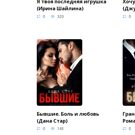
Я твоя последняя игрушка
Хочу
(Ирина Шайлина)
(Дж
0
320
0
Бывшие. Боль и любовь
Гран
(Дана Стар)
Рома
0
143
0