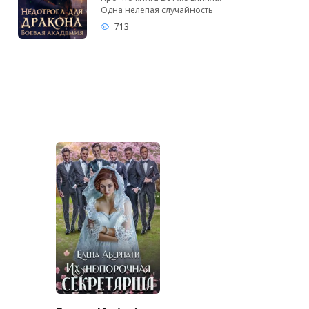
Одна нелепая случайность
713