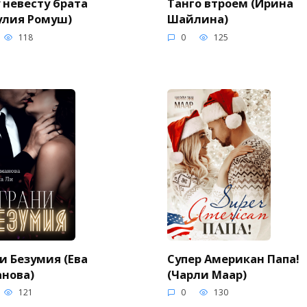
 невесту брата
Танго втроем (Ирина
улия Ромуш)
Шайлина)
118
0
125
и Безумия (Ева
Супер Американ Папа!
нова)
(Чарли Маар)
121
0
130