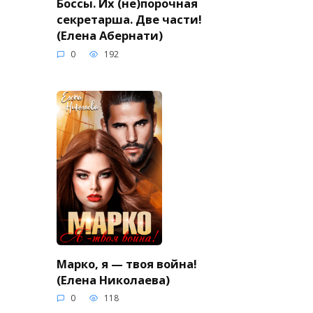
Боссы. Их (не)порочная
секретарша. Две части!
(Елена Абернати)
0
192
Марко, я — твоя война!
(Елена Николаева)
0
118