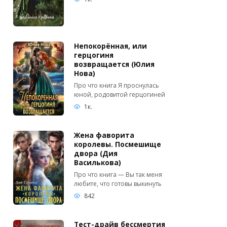
Непокорённая, или
герцогиня
возвращается (Юлия
Нова)
Про что книга Я проснулась
юной, родовитой герцогиней
1к.
Жена фаворита
королевы. Посмешище
двора (Дия
Василькова)
Про что книга — Вы так меня
любите, что готовы выкинуть
842
Тест-драйв бессмертия