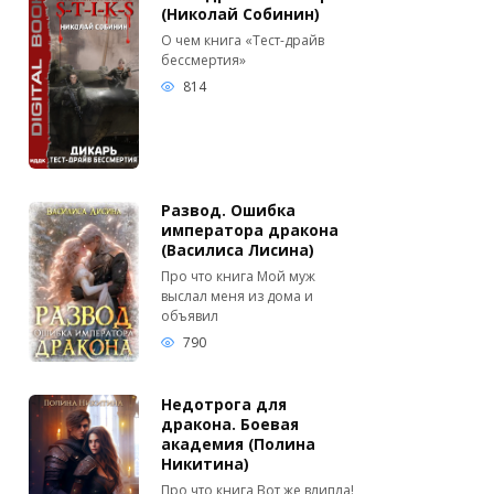
(Николай Собинин)
О чем книга «Тест-драйв
бессмертия»
814
Развод. Ошибка
императора дракона
(Василиса Лисина)
Про что книга Мой муж
выслал меня из дома и
объявил
790
Недотрога для
дракона. Боевая
академия (Полина
Никитина)
Про что книга Вот же влипла!