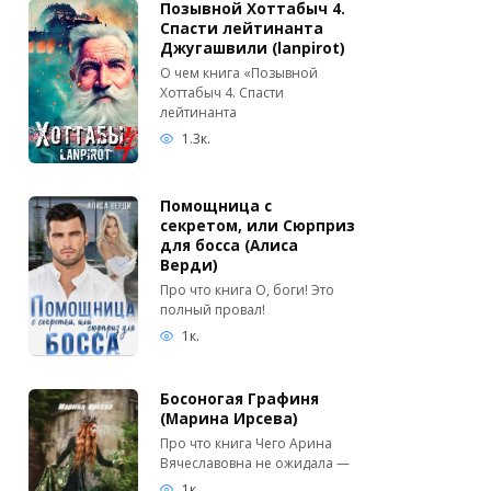
Позывной Хоттабыч 4.
Спасти лейтинанта
Джугашвили (lanpirot)
О чем книга «Позывной
Хоттабыч 4. Спасти
лейтинанта
1.3к.
Помощница с
секретом, или Сюрприз
для босса (Алиса
Верди)
Про что книга О, боги! Это
полный провал!
1к.
Босоногая Графиня
(Марина Ирсева)
Про что книга Чего Арина
Вячеславовна не ожидала —
1к.