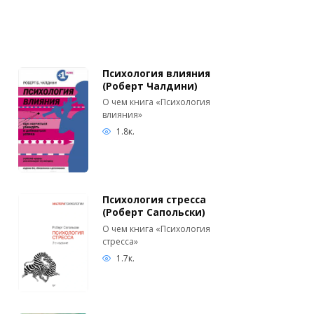
Психология влияния
(Роберт Чалдини)
О чем книга «Психология
влияния»
1.8к.
Психология стресса
(Роберт Сапольски)
О чем книга «Психология
стресса»
1.7к.