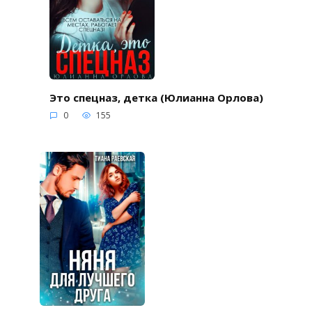
Это спецназ, детка (Юлианна Орлова)
0
155