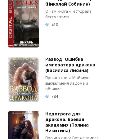
(Николай Собинин)
О чем книга «Тест-драйв
бессмертия»
810
Развод. Ошибка
императора дракона
(Василиса Лисина)
Про что книга Мой муж
выслал меня из дома и
объявил
784
Недотрога для
дракона. Боевая
академия (Полина
Никитина)
Про что книга Вот же влипла!