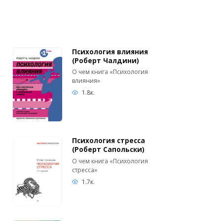
Психология влияния
(Роберт Чалдини)
О чем книга «Психология
влияния»
1.8к.
Психология стресса
(Роберт Сапольски)
О чем книга «Психология
стресса»
1.7к.