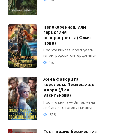
Непокорённая, или
герцогиня
возвращается (Юлия
Нова)
Про что книга Я проснулась
юной, родовитой герцогиней
1к.
Жена фаворита
королевы. Посмешище
двора (Дия
Василькова)
Про что книга — Вы так меня
любите, что готовы выкинуть
836
Тест-драйв бессмертия