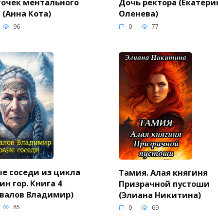
очек ментального
Дочь ректора (Екатери
 (Анна Кота)
Оленева)
96
0
77
е соседи из цикла
Тамия. Алая княгиня
ин гор. Книга 4
Призрачной пустоши
валов Владимир)
(Элиана Никитина)
85
0
69