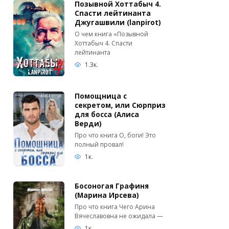
Позывной Хоттабыч 4.
Спасти лейтинанта
Джугашвили (lanpirot)
О чем книга «Позывной
Хоттабыч 4. Спасти
лейтинанта
1.3к.
Помощница с
секретом, или Сюрприз
для босса (Алиса
Верди)
Про что книга О, боги! Это
полный провал!
1к.
Босоногая Графиня
(Марина Ирсева)
Про что книга Чего Арина
Вячеславовна не ожидала —
1к.