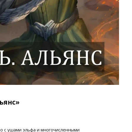
льянс»
во с ушами эльфа и многочисленными