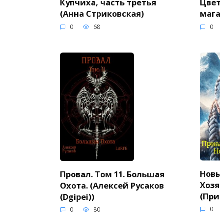
Купчиха, часть третья
Цвет
(Анна Стриковская)
мага
0
68
0
Новы
Провал. Том 11. Большая
Хозя
Охота. (Алексей Русаков
(При
(Dgipei))
0
0
80