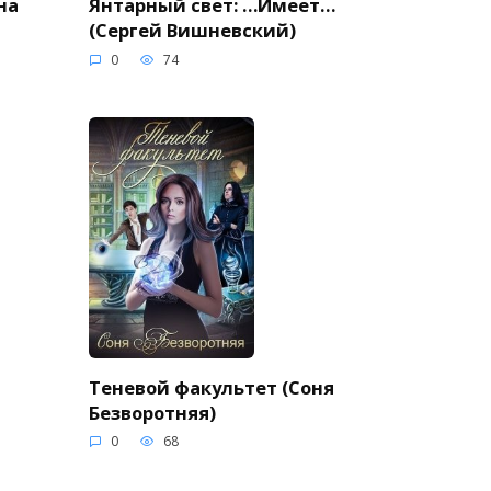
на
Янтарный свет: …Имеет…
(Сергей Вишневский)
0
74
Теневой факультет (Соня
Безворотняя)
0
68