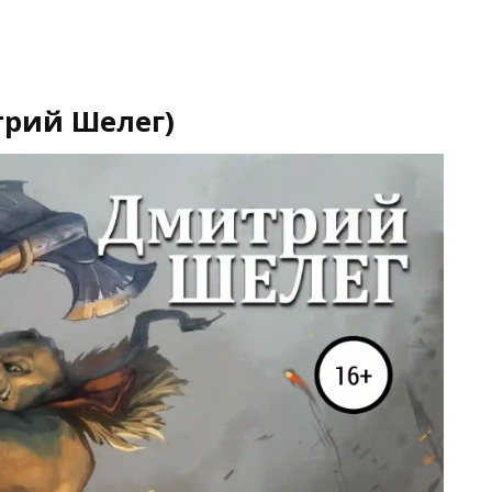
трий Шелег)