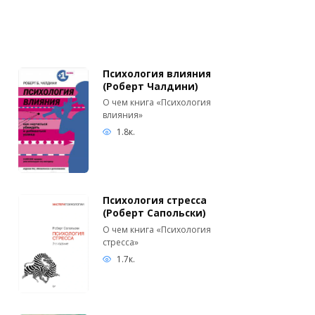
Психология влияния
(Роберт Чалдини)
О чем книга «Психология
влияния»
1.8к.
Психология стресса
(Роберт Сапольски)
О чем книга «Психология
стресса»
1.7к.