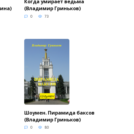
Когда умирает ведьма
нина)
(Владимир Гриньков)
0
73
Шоумен. Пирамида баксов
(Владимир Гриньков)
0
80