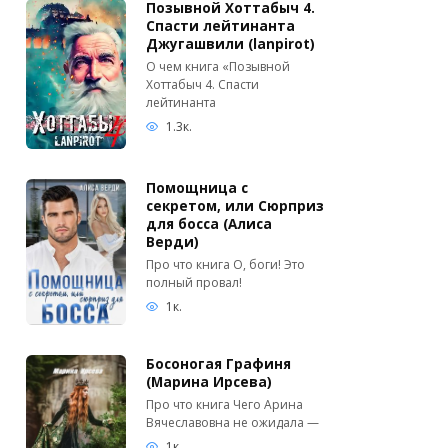
Позывной Хоттабыч 4.
Спасти лейтинанта
Джугашвили (lanpirot)
О чем книга «Позывной
Хоттабыч 4. Спасти
лейтинанта
1.3к.
Помощница с
секретом, или Сюрприз
для босса (Алиса
Верди)
Про что книга О, боги! Это
полный провал!
1к.
Босоногая Графиня
(Марина Ирсева)
Про что книга Чего Арина
Вячеславовна не ожидала —
1к.