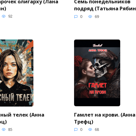
рочек олигарху (Лана
Семь понедельников
н)
подряд (Татьяна Ряби
92
0
69
Гамлет на крови. (Анна
ный телек (Анна
Трефц)
фц)
0
68
85