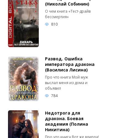
(Николай Собинин)
О чем книга «Тест-драйв
бессмертия»
810
Развод. Ошибка
императора дракона
(Василиса Лисина)
Про что книга Мой муж
выслал меня из дома и
объявил
784
Недотрога для
дракона. Боевая
академия (Полина
Никитина)
Про что книга Вот же влипла!