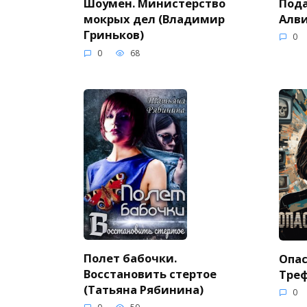
Пода
Шоумен. Министерство
Алви
мокрых дел (Владимир
Гриньков)
0
0
68
Полет бабочки.
Опас
Восстановить стертое
Тре
(Татьяна Рябинина)
0