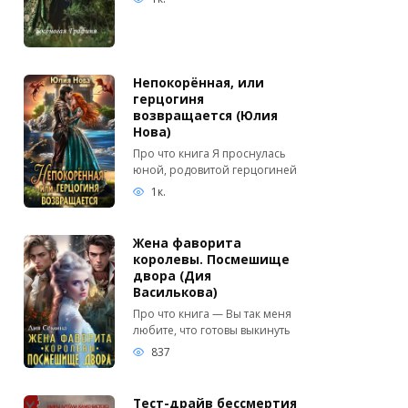
Непокорённая, или
герцогиня
возвращается (Юлия
Нова)
Про что книга Я проснулась
юной, родовитой герцогиней
1к.
Жена фаворита
королевы. Посмешище
двора (Дия
Василькова)
Про что книга — Вы так меня
любите, что готовы выкинуть
837
Тест-драйв бессмертия