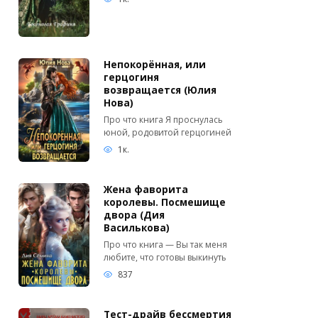
Непокорённая, или
герцогиня
возвращается (Юлия
Нова)
Про что книга Я проснулась
юной, родовитой герцогиней
1к.
Жена фаворита
королевы. Посмешище
двора (Дия
Василькова)
Про что книга — Вы так меня
любите, что готовы выкинуть
837
Тест-драйв бессмертия