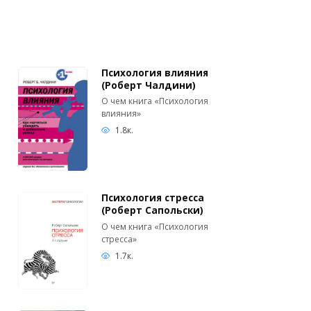
Психология влияния
(Роберт Чалдини)
О чем книга «Психология
влияния»
1.8к.
Психология стресса
(Роберт Сапольски)
О чем книга «Психология
стресса»
1.7к.