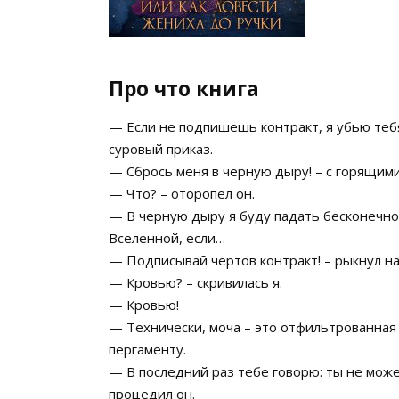
Про что книга
— Если не подпишешь контракт, я убью тебя
суровый приказ.
— Сбрось меня в черную дыру! – с горящими
— Что? – оторопел он.
— В черную дыру я буду падать бесконечно
Вселенной, если…
— Подписывай чертов контракт! – рыкнул на 
— Кровью? – скривилась я.
— Кровью!
— Технически, моча – это отфильтрованная п
пергаменту.
— В последний раз тебе говорю: ты не може
процедил он.