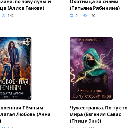
иана: по зову луны и
Охотница за снами
ца (Алиса Ганова)
(Татьяна Рябинина)
142
0
140
своенная Тёмным.
Чужестранка. По ту ст
лятая Любовь (Анна
мира (Евгения Савас
)
(Птица Энн))