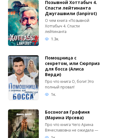
Позывной Хоттабыч 4.
Спасти лейтинанта
Джугашвили (lanpirot)
О чем книга «Позывной
Хоттабыч 4. Спасти
лейтинанта
1.3к.
Помощница с
секретом, или Сюрприз
для босса (Алиса
Верди)
Про что книга О, боги! Это
полный провал!
1к.
Босоногая Графиня
(Марина Ирсева)
Про что книга Чего Арина
Вячеславовна не ожидала —
1к.