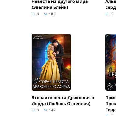
Невеста из другого мира
Альв
(Эвелина Блэйк)
серд
0
185
0
Вторая невеста Драконьего
При
Лорда (Любовь Огненная)
Прок
Герр
0
148