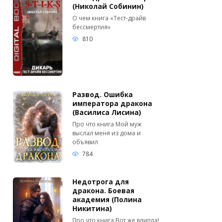
(Николай Собинин)
О чем книга «Тест-драйв
бессмертия»
810
Развод. Ошибка
императора дракона
(Василиса Лисина)
Про что книга Мой муж
выслал меня из дома и
объявил
784
Недотрога для
дракона. Боевая
академия (Полина
Никитина)
Про что книга Вот же влипла!