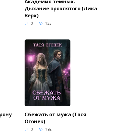
Академия темных.
Дыхание проклятого (Лика
Верх)
0
133
орону
Сбежать от мужа (Тася
Огонек)
0
192