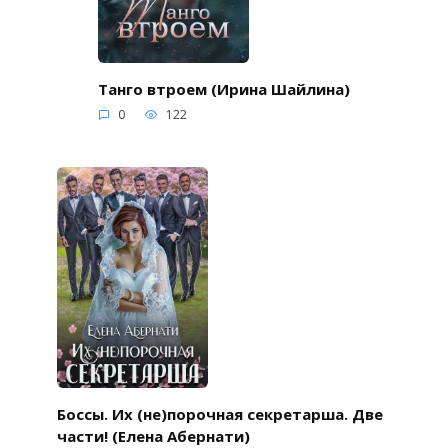
Танго втроем (Ирина Шайлина)
0
122
Боссы. Их (не)порочная секретарша. Две
части! (Елена Абернати)