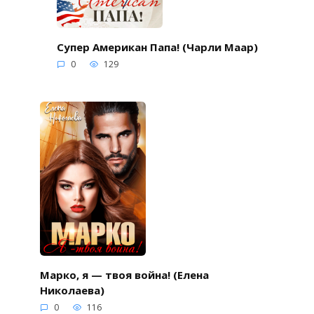
Супер Американ Папа! (Чарли Маар)
0
129
Марко, я — твоя война! (Елена
Николаева)
0
116