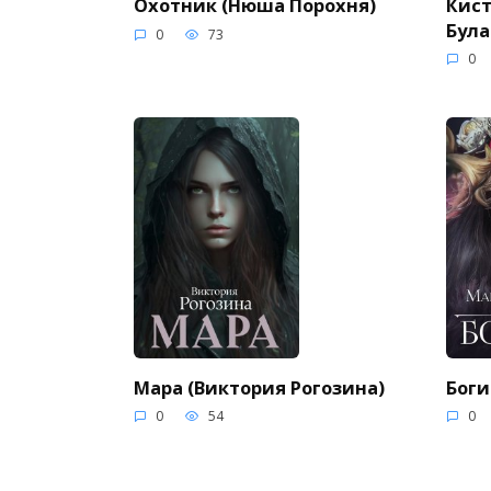
Кист
Охотник (Нюша Порохня)
Була
0
73
0
Мара (Виктория Рогозина)
Боги
0
54
0