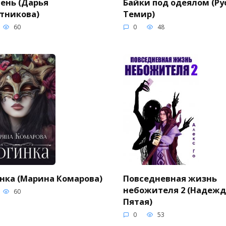
ень (Дарья
Байки под одеялом (Ру
тникова)
Темир)
60
0
48
нка (Марина Комарова)
Повседневная жизнь
небожителя 2 (Надежд
60
Пятая)
0
53