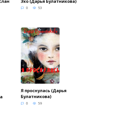
слан
Эхо (Дарья Булатникова)
0
53
Я проснулась (Дарья
Булатникова)
а
0
59