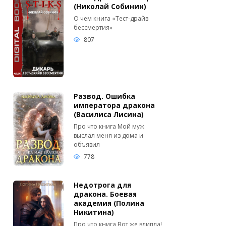
(Николай Собинин)
О чем книга «Тест-драйв
бессмертия»
807
Развод. Ошибка
императора дракона
(Василиса Лисина)
Про что книга Мой муж
выслал меня из дома и
объявил
778
Недотрога для
дракона. Боевая
академия (Полина
Никитина)
Про что книга Вот же влипла!