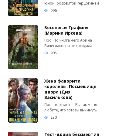
юной, родовитой герцогиней
996
Босоногая Графиня
(Марина Ирсева)
Про что книга Чего Арина
Вячеславовна не ожидала —
905
Жена фаворита
королевы. Посмешище
двора (Дия
Василькова)
Про что книга — Вы так меня
любите, что готовы выкинуть
830
Тест-драйв бессмертия