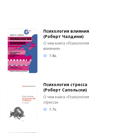
Психология влияния
(Роберт Чалдини)
О чем книга «Психология
влияния»
1.8к.
Психология стресса
(Роберт Сапольски)
О чем книга «Психология
стресса»
1.7к.