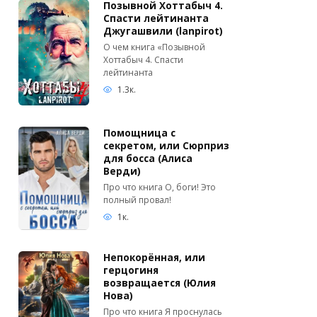
Позывной Хоттабыч 4.
Спасти лейтинанта
Джугашвили (lanpirot)
О чем книга «Позывной
Хоттабыч 4. Спасти
лейтинанта
1.3к.
Помощница с
секретом, или Сюрприз
для босса (Алиса
Верди)
Про что книга О, боги! Это
полный провал!
1к.
Непокорённая, или
герцогиня
возвращается (Юлия
Нова)
Про что книга Я проснулась