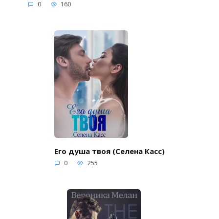
0
160
Его душа твоя (Селена Касс)
0
255